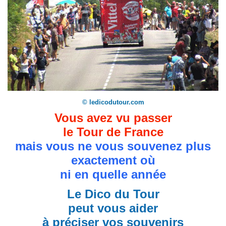
© ledicodutour.com
Vous avez vu passer
le Tour de France
mais vous ne vous souvenez plus
exactement où
ni en quelle année
Le Dico du Tour
peut vous aider
à préciser vos souvenirs