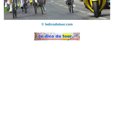
© ledicodutour.com