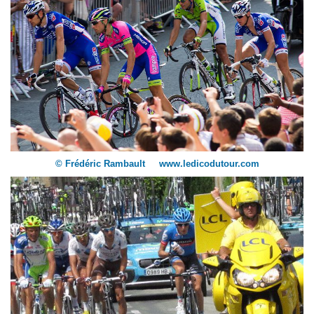
© Frédéric Rambault www.ledicodutour.com