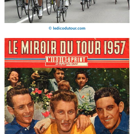
© ledicodutour.com