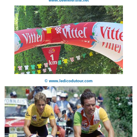
www.dewielersite.net
© www.ledicodutour.com