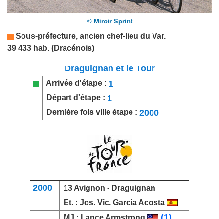
© Miroir Sprint
Sous-préfecture, ancien chef-lieu du
Var
.
39 433 hab. (Dracénois)
Draguignan et le Tour
1
Arrivée d'étape :
1
Départ d'étape :
2000
Dernière fois ville étape :
2000
13
Avignon
- Draguignan
Et. :
Jos. Vic. Garcia Acosta
(1)
MJ :
Lance Armstrong