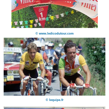
© www.ledicodutour.com
© lequipe.fr