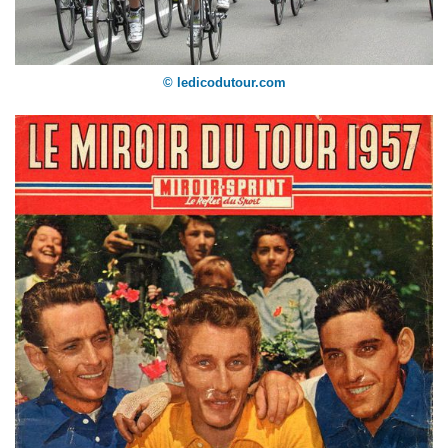
© ledicodutour.com