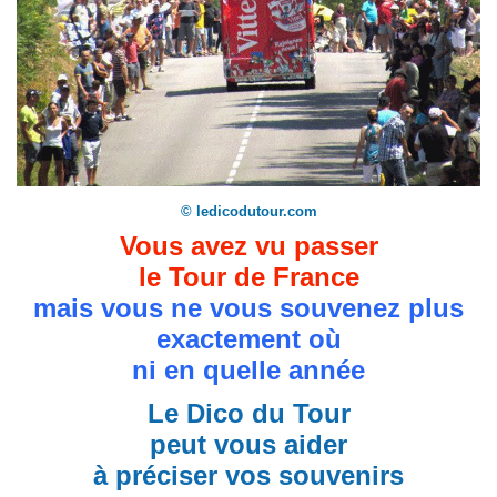
© ledicodutour.com
Vous avez vu passer
le Tour de France
mais vous ne vous souvenez plus
exactement où
ni en quelle année
Le Dico du Tour
peut vous aider
à préciser vos souvenirs