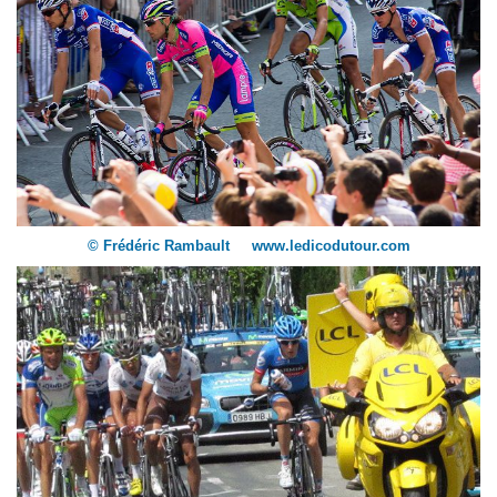
© Frédéric Rambault www.ledicodutour.com