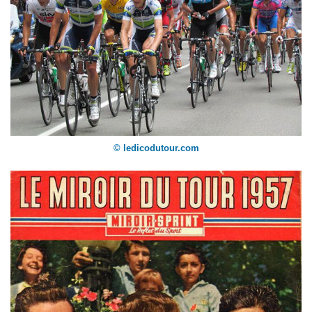
© ledicodutour.com