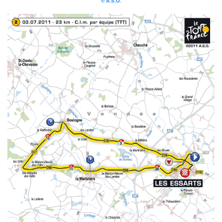
© A.S.O.