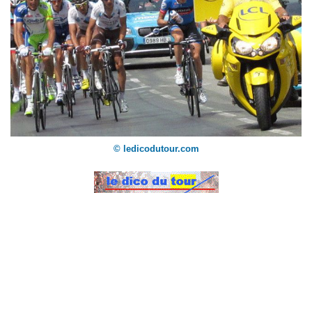
© ledicodutour.com