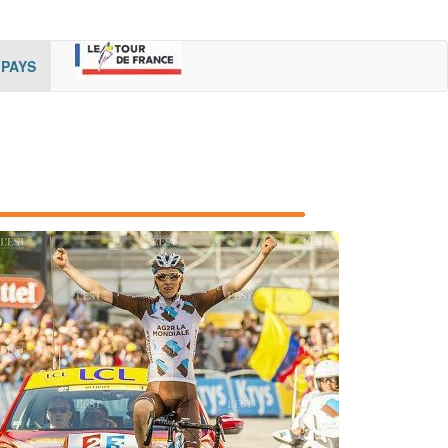
rent)
(cur
PAYS
rent