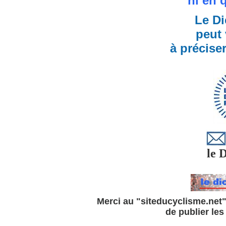
ni en 
Le Di
peut 
à précise
le Di
Merci au "siteducyclisme.net" 
de publier le