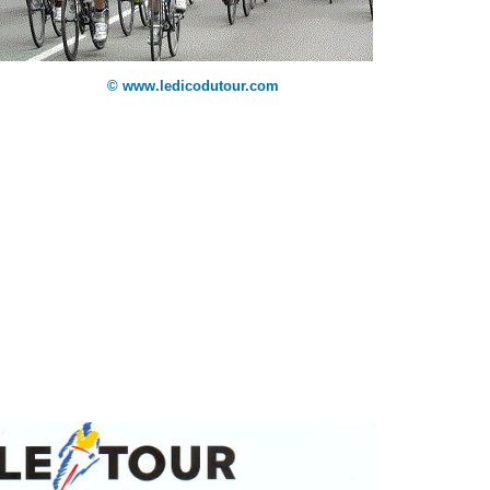
© www.ledicodutour.com