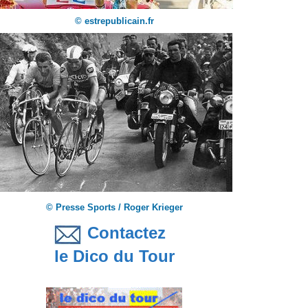
© estrepublicain.fr
© Presse Sports / Roger Krieger
Contactez
le Dico du Tour