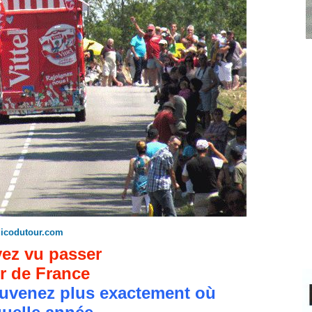
dicodutour.com
ez vu passer
r de France
uvenez plus exactement où