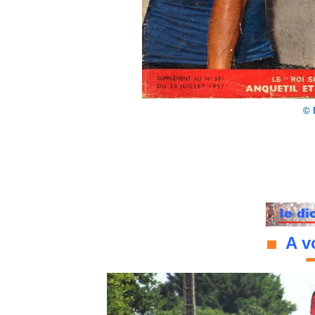
© 
A vo