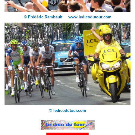
© Frédéric Rambault www.ledicodutour.com
© ledicodutour.com