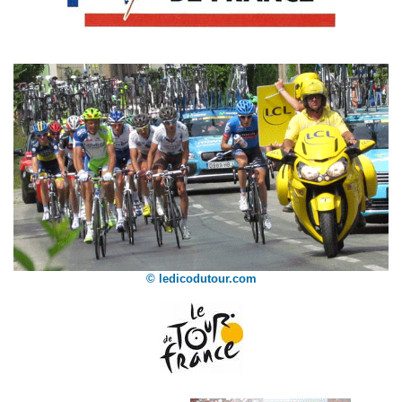
© ledicodutour.com