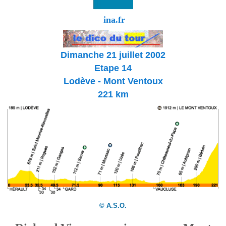
ina.fr
Dimanche 21 juillet 2002
Etape 14
Lodève - Mont Ventoux
221 km
© A.S.O.