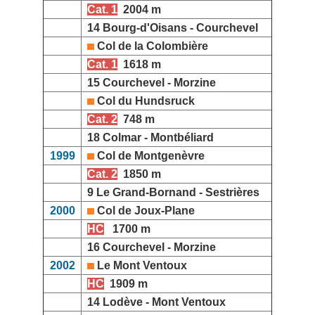
Cat. 1
2004 m
14 Bourg-d'Oisans - Courchevel
Col de la Colombière
Cat. 1
1618 m
15 Courchevel - Morzine
Col du Hundsruck
Cat. 2
748 m
18 Colmar - Montbéliard
1999
Col de Montgenèvre
Cat. 2
1850 m
9 Le Grand-Bornand - Sestrières
2000
Col de Joux-Plane
HC
1700 m
16 Courchevel - Morzine
2002
Le Mont Ventoux
HC
1909 m
14 Lodève - Mont Ventoux