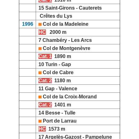
15 Saint-Girons - Cauterets
Crêtes du Lys
1996
Col de la Madeleine
HC
2000 m
7 Chambéry - Les Arcs
Col de Montgenèvre
Cat. 1
1890 m
10 Turin - Gap
Col de Cabre
Cat. 2
1180 m
11 Gap - Valence
Col de la Croix-Morand
Cat. 2
1401 m
14 Besse - Tulle
Port de Larrau
HC
1573 m
17 Argelès-Gazost - Pampelune