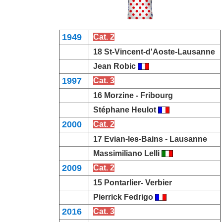
1949
Cat. 2
18 St-Vincent-d'Aoste-
Lausanne
Jean Robic
1997
Cat. 3
16 Morzine -
Fribourg
Stéphane Heulot
2000
Cat. 2
17 Evian-les-Bains -
Lausanne
Massimiliano Lelli
2009
Cat. 2
15 Pontarlier-
Verbier
Pierrick Fedrigo
2016
Cat. 3