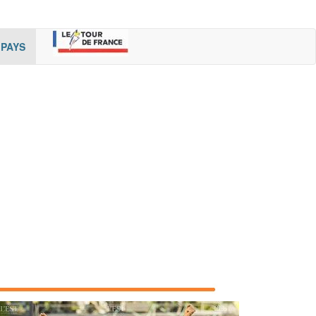
rent)
(cur
PAYS
rent