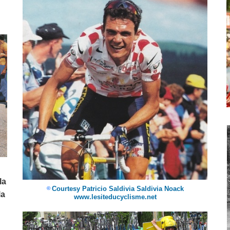
la
Courtesy Patricio Saldivia Saldivia Noack
©
la
www.lesiteducyclisme.net