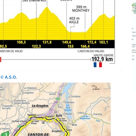
© A.S.O.