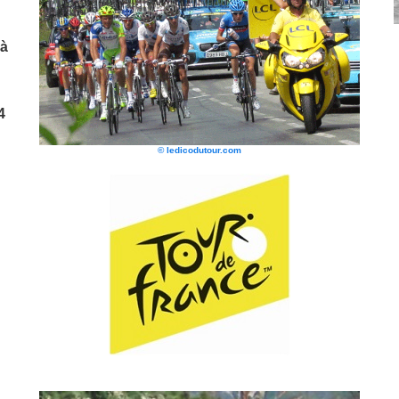
 à
4
© ledicodutour.com