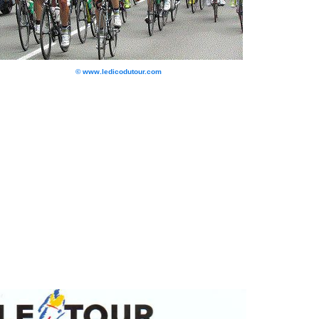
© www.ledicodutour.com