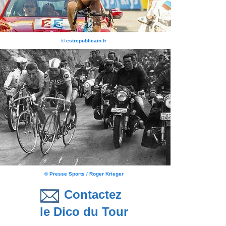
© estrepublicain.fr
© Presse Sports / Roger Krieger
Contactez
le Dico du Tour