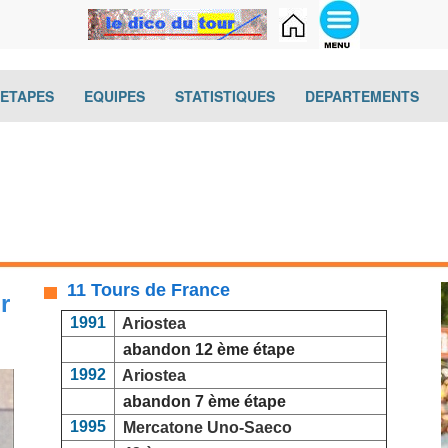
(current)
(current)
(current)
(cur
-ETAPES
EQUIPES
STATISTIQUES
DEPARTEMENTS
11 Tours de France
r
1991
Ariostea
abandon 12 ème étape
1992
Ariostea
abandon 7 ème étape
1995
Mercatone Uno-Saeco