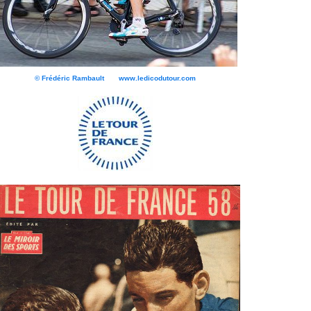
© Frédéric Rambault www.ledicodutour.com