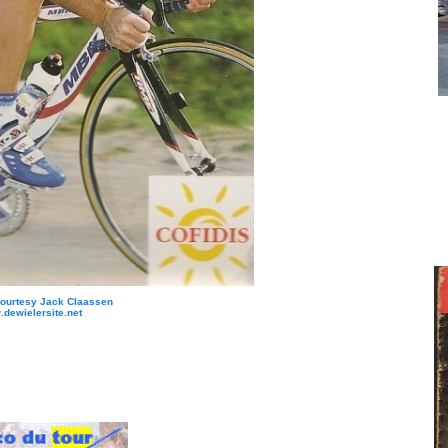
Courtesy Jack Claassen
dewielersite.net