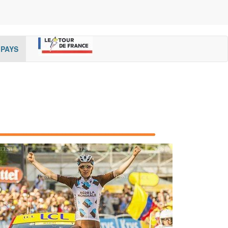
rent)
(cur
PAYS
rent