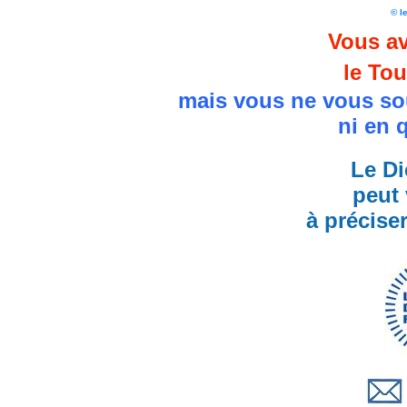
© l
Vous av
le Tou
mais vous ne vous so
ni en 
Le Di
peut 
à précise