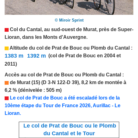
© Miroir Sprint
Col du
Cantal
, au sud-ouest de Murat, près de
Super-
Lioran
, dans les Monts d'Auvergne.
Altitude du col de
Prat de Bouc ou Plomb du Cantal
:
1383 m
1392 m
(col de Prat de Bouc en 2004 et
2011)
Accès au col de
Prat de Bouc ou Plomb du Cantal
:
de Murat (15) (D 3-N 122-D 39), 8,2 km de montée à
6,2 % (dénivelée : 505 m)
Le
col de Prat de Bouc
a été
escaladé lors
de la
10
ème étape du Tour de France 202
6
,
Aurillac - Le
Lioran
.
Le col de Prat de Bouc ou le Plomb
du Cantal et le Tour