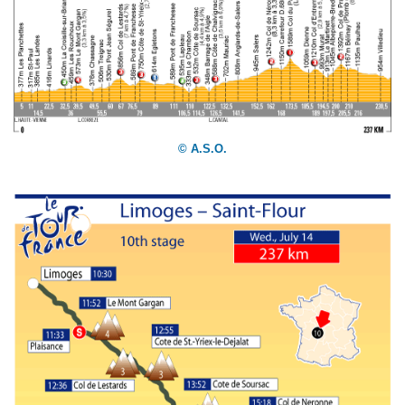
© A.S.O.