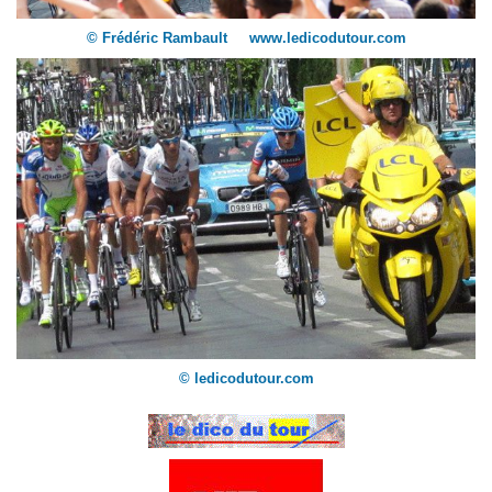
© Frédéric Rambault www.ledicodutour.com
© ledicodutour.com