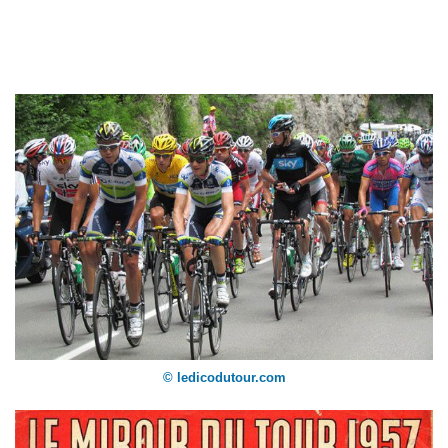
© ledicodutour.com