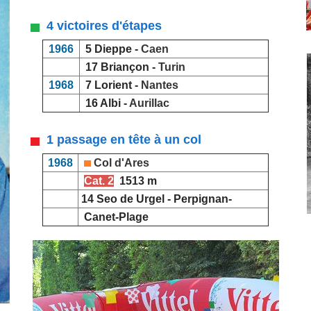
4 victoires d'étapes
1966
5 Dieppe -
Caen
17 Briançon -
Turin
1968
7 Lorient -
Nantes
16 Albi -
Aurillac
1 passage en tête à un col
1968
Col d'Ares
Cat. 2
1513 m
14 Seo de Urgel - Perpignan-
Canet-Plage