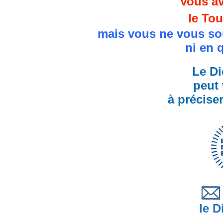
Vous av
le Tou
mais vous ne vous so
ni en 
Le Di
peut 
à précise
le Di