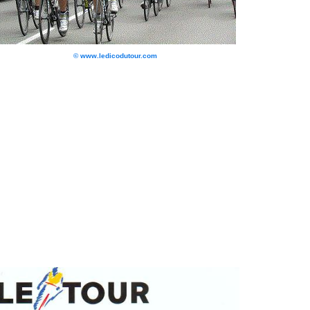
© www.ledicodutour.com