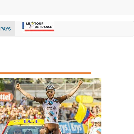
rent)
(cur
PAYS
rent