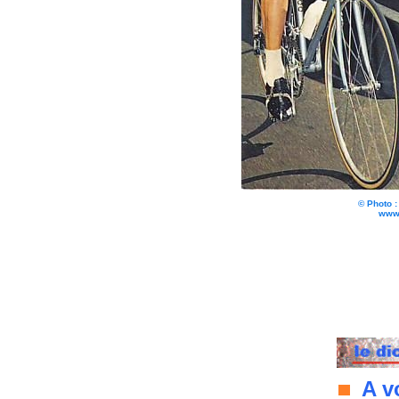
© Photo 
www.
A vo