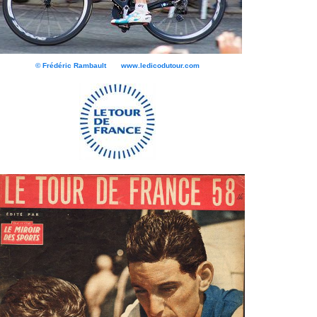
© Frédéric Rambault www.ledicodutour.com