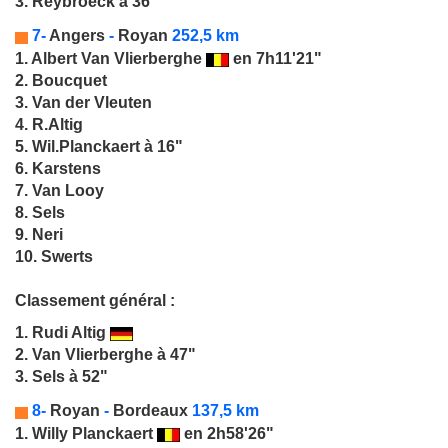
3. Reybroeck à 36"
7-
Angers
-
Royan
252,5 km
1.
Albert Van Vlierberghe
en 7h11'21"
2. Boucquet
3. Van der Vleuten
4. R.Altig
5. Wil.Planckaert à 16"
6. Karstens
7. Van Looy
8. Sels
9. Neri
10. Swerts
Classement général :
1.
Rudi Altig
2. Van Vlierberghe à 47"
3. Sels à 52"
8-
Royan
-
Bordeaux
137,5 km
1.
Willy Planckaert
en 2h58'26"