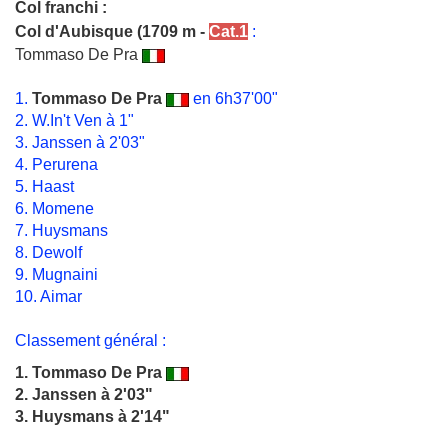
Col franchi :
Col d'Aubisque
(1709 m -
Cat.1
:
Tommaso De Pra
1.
Tommaso De Pra
en 6h37'00"
2. W.In't Ven à 1"
3. Janssen à 2'03"
4. Perurena
5. Haast
6. Momene
7. Huysmans
8. Dewolf
9. Mugnaini
10. Aimar
Classement général :
1.
Tommaso De Pra
2. Janssen à 2'03"
3. Huysmans à 2'14"