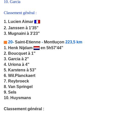
10. Garcia
Classement général :
1.
Lucien Aimar
2. Janssen à 1'35"
3. Mugnaini à 3'23"
20-
Saint-Etienne
-
Montluçon
223,5 km
1.
Henk Nijdam
en 5h57'44"
2. Boucquet à 1"
3. Garcia à 2"
4. Uriona à 4"
5. Karstens à 53"
6. Wil.Planckaert
7. Reybroeck
8. Van Springel
9. Sels
10. Huysmans
Classement général :