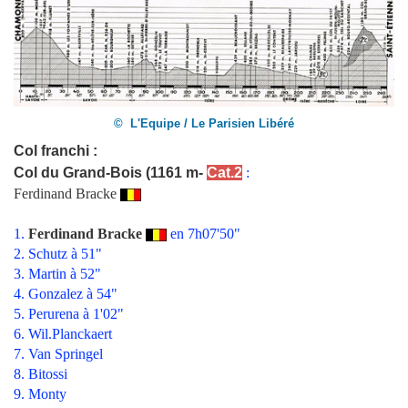
© L'Equipe / Le Parisien Libéré
Col franchi :
Col du Grand-Bois
(1161 m-
Cat.2
:
Ferdinand Bracke
1.
Ferdinand Bracke
en 7h07'50"
2. Schutz à 51"
3. Martin à 52"
4. Gonzalez à 54"
5. Perurena à 1'02"
6. Wil.Planckaert
7. Van Springel
8. Bitossi
9. Monty