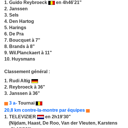
1.
Guido Reybroeck
en 4h46'21"
2. Janssen
3. Sels
4. Den Hartog
5. Harings
6. De Pra
7. Boucquet à 7"
8. Brands à 8"
9. Wil.Planckaert à 11"
10. Huysmans
Classement général :
1.
Rudi Altig
2. Reybroeck à 36"
3. Janssen à 36"
3 a-
Tournai
20,8 km contre-la-montre par équipes
1.
TELEVIZIER
en 2h19'30"
(Nijdam, Haast, De Roo, Van der Vleuten, Karstens