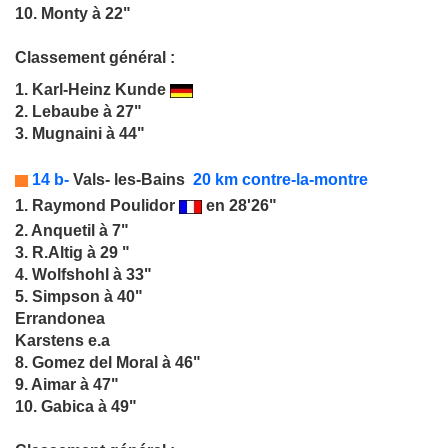
10. Monty à 22"
Classement général :
1.
Karl-Heinz Kunde
2. Lebaube à 27"
3. Mugnaini à 44"
14 b-
Vals- les-Bains
20 km contre-la-montre
1.
Raymond Poulidor
en 28'26"
2. Anquetil à 7"
3. R.Altig à 29 "
4. Wolfshohl à 33"
5. Simpson à 40"
Errandonea
Karstens e.a
8. Gomez del Moral à 46"
9. Aimar à 47"
10. Gabica à 49"