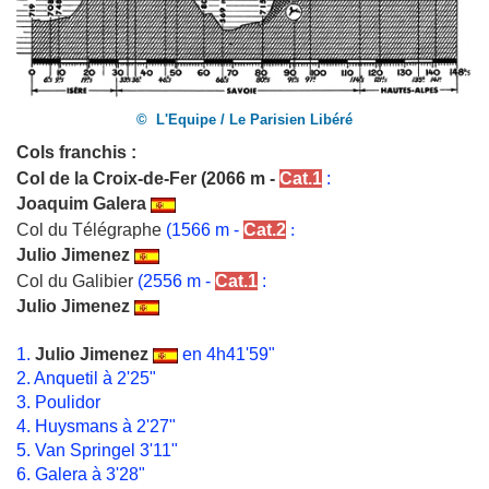
© L'Equipe / Le Parisien Libéré
Cols franchis :
Col de la Croix-de-Fer
(2066 m -
Cat.1
:
Joaquim Galera
Col du Télégraphe
(1566 m -
Cat.2
:
Julio Jimenez
Col du Galibier
(2556 m -
Cat.1
:
Julio Jimenez
1.
Julio Jimenez
en 4h41'59"
2. Anquetil à 2'25"
3. Poulidor
4. Huysmans à 2'27"
5. Van Springel 3'11"
6. Galera à 3'28"