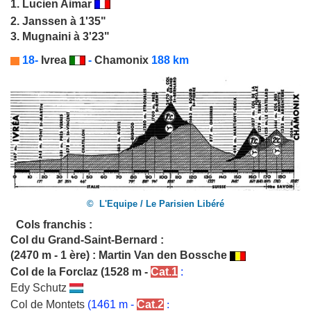
1.
Lucien Aimar
2. Janssen à 1'35"
3. Mugnaini à 3'23"
18-
Ivrea
-
Chamonix
188 km
© L'Equipe / Le Parisien Libéré
Cols franchis :
Col du Grand-Saint-Bernard
:
(2470 m - 1 ère) : Martin
Van den Bossche
Col de la Forclaz
(1528 m -
Cat.1
:
Edy Schutz
Col de Montets
(1461 m -
Cat.2
: