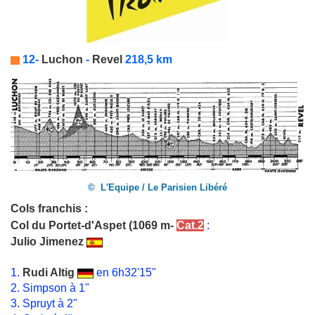
12-
Luchon
-
Revel
218,5 km
© L'Equipe / Le Parisien Libéré
Cols franchis :
Col du Portet-d'Aspet
(1069 m-
Cat.2
:
Julio Jimenez
1.
Rudi Altig
en 6h32'15"
2. Simpson à 1"
3. Spruyt à 2"