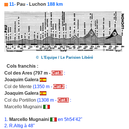
11-
Pau
-
Luchon
188 km
© L'Equipe / Le Parisien Libéré
Cols franchis :
Col des Ares
(797 m -
Cat.3
:
Joaquim Galera
Col de Mente
(1350 m -
Cat.2
:
Joaquim Galera
Col du Portillon
(1308 m -
Cat.1
:
Marcello Mugnaini
1.
Marcello Mugnaini
en 5h54'42"
2. R.Altig à 48"