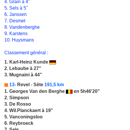
4. Grain à 4"
5. Sels à 5"
6. Janssen
7. Desmet
8. Vandenberghe
9. Karstens
10. Huysmans
Classement général :
1.
Karl-Heinz Kunde
2. Lebaube à 27"
3. Mugnaini à 44"
13-
Revel
-
Sète
191,5 km
1.
Georges Van den Berghe
en 5h46'20"
2. Simpson
3. De Rosso
4. Wil.Planckaert à 19"
5. Vanconingsloo
6. Reybroeck
7. Sels