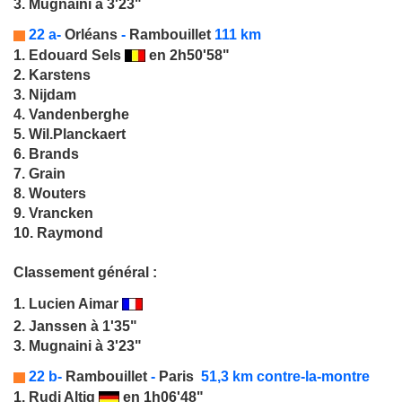
3. Mugnaini à 3'23"
22 a-
Orléans
-
Rambouillet
111 km
1.
Edouard Sels
en 2h50'58"
2. Karstens
3. Nijdam
4. Vandenberghe
5. Wil.Planckaert
6. Brands
7. Grain
8. Wouters
9. Vrancken
10. Raymond
Classement général :
1.
Lucien Aimar
2. Janssen à 1'35"
3. Mugnaini à 3'23"
22 b-
Rambouillet
-
Paris
51,3 km contre-la-montre
1.
Rudi Altig
en 1h06'48"