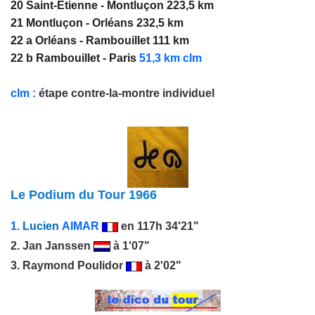
20 Saint-Etienne - Montluçon 223,5 km
21 Montluçon - Orléans 232,5 km
22 a Orléans - Rambouillet 111 km
22 b Rambouillet - Paris
51,3 km clm
clm
:
étape contre-la-montre individuel
Le Podium du Tour 1966
1.
Lucien
AIMAR
en 117h 34'21"
2.
Jan Janssen
à 1'07"
3.
Raymond Poulidor
à 2'02"