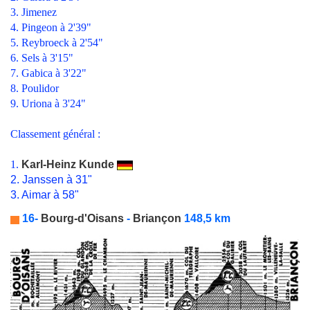
3. Jimenez
4. Pingeon à 2'39"
5. Reybroeck à 2'54"
6. Sels à 3'15"
7. Gabica à 3'22"
8. Poulidor
9. Uriona à 3'24"
Classement général :
1.
Karl-Heinz Kunde
2. Janssen à 31"
3. Aimar à 58"
16-
Bourg-d'Oisans
-
Briançon
148,5 km