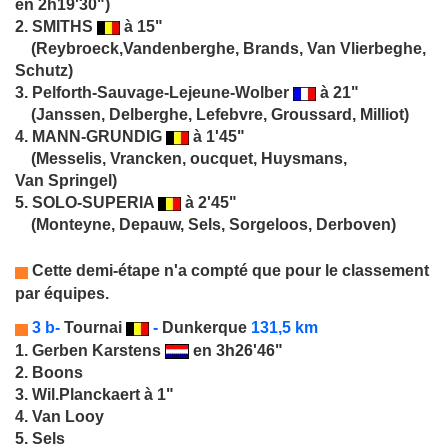
en 2h19'30")
2.
SMITHS
à 15"
(Reybroeck,Vandenberghe, Brands, Van Vlierbeghe,
Schutz)
3.
Pelforth-Sauvage-Lejeune-Wolber
à 21"
(Janssen, Delberghe, Lefebvre, Groussard, Milliot)
4.
MANN-GRUNDIG
à 1'45"
(Messelis, Vrancken, oucquet, Huysmans,
Van Springel)
5.
SOLO-SUPERIA
à 2'45"
(Monteyne, Depauw, Sels, Sorgeloos, Derboven)
Cette demi-étape n'a compté que pour le classement
par équipes.
3 b-
Tournai
-
Dunkerque
131,5 km
1.
Gerben Karstens
en 3h26'46"
2. Boons
3. Wil.Planckaert à 1"
4. Van Looy
5. Sels