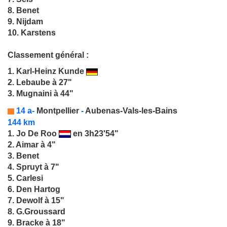
8. Benet
9. Nijdam
10. Karstens
Classement général :
1.
Karl-Heinz Kunde
2. Lebaube à 27"
3. Mugnaini à 44"
14 a-
Montpellier
-
Aubenas-Vals-les-Bains
144 km
1.
Jo De Roo
en 3h23'54"
2. Aimar à 4"
3. Benet
4. Spruyt à 7"
5. Carlesi
6. Den Hartog
7. Dewolf à 15"
8. G.Groussard
9. Bracke à 18"