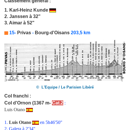
Classement général :
1.
Karl-Heinz Kunde
2. Janssen à 32"
3. Aimar à 52"
15-
Privas
-
Bourg-d'Oisans
203,5 km
© L'Equipe / Le Parisien Libéré
Col franchi :
Col d'Ornon
(1367 m-
Cat.2
:
Luis Otano
1.
Luis Otano
en 5h46'50"
2. Galera à 2'34"