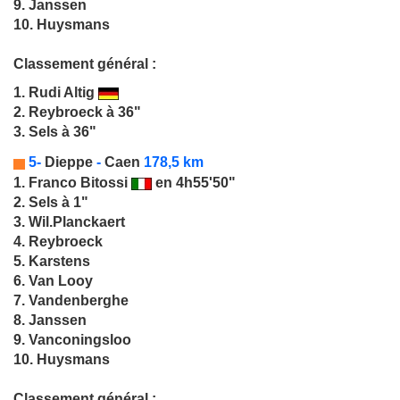
9. Janssen
10. Huysmans
Classement général :
1.
Rudi Altig
2. Reybroeck à 36"
3. Sels à 36"
5-
Dieppe
-
Caen
178,5 km
1.
Franco Bitossi
en 4h55'50"
2. Sels à 1"
3. Wil.Planckaert
4. Reybroeck
5. Karstens
6. Van Looy
7. Vandenberghe
8. Janssen
9. Vanconingsloo
10. Huysmans
Classement général :