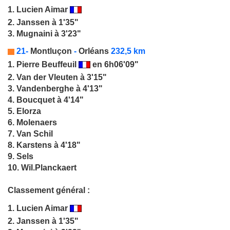
1.
Lucien Aimar
2. Janssen à 1'35"
3. Mugnaini à 3'23"
21-
Montluçon
-
Orléans
232,5 km
1.
Pierre Beuffeuil
en 6h06'09"
2. Van der Vleuten à 3'15"
3. Vandenberghe à 4'13"
4. Boucquet à 4'14"
5. Elorza
6. Molenaers
7. Van Schil
8. Karstens à 4'18"
9. Sels
10. Wil.Planckaert
Classement général :
1.
Lucien Aimar
2. Janssen à 1'35"