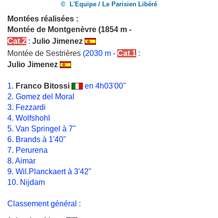
© L'Equipe / Le Parisien Libéré
Montées réalisées :
Montée de Montgenèvre
(1854 m -
Cat.2
:
Julio Jimenez
Montée de Sestrières
(2030 m -
Cat.1
:
Julio Jimenez
1.
Franco Bitossi
en 4h03'00"
2. Gomez del Moral
3. Fezzardi
4. Wolfshohl
5. Van Springel à 7"
6. Brands à 1'40"
7. Perurena
8. Aimar
9. Wil.Planckaert à 3'42"
10. Nijdam
Classement général :