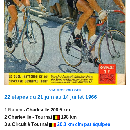
© Le Miroir des Sports
22 étapes du 21 juin au 14 juillet 1966
1 Nancy
- Charleville 208,5 km
2 Charleville - Tournai
198 km
3 a Circuit à Tournai
20,8 km clm par équipes