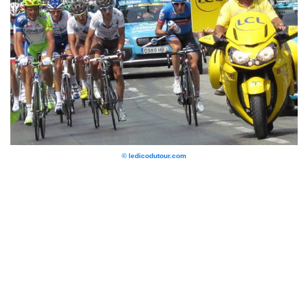
© ledicodutour.com