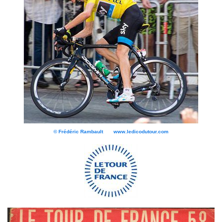
© Frédéric Rambault www.ledicodutour.com