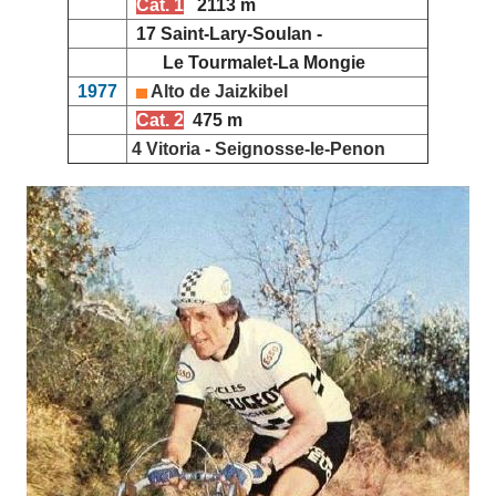
Cat. 1
2113 m
17 Saint-Lary-Soulan -
Le Tourmalet-La Mongie
1977
Alto de Jaizkibel
Cat. 2
475 m
4 Vitoria - Seignosse-le-Penon