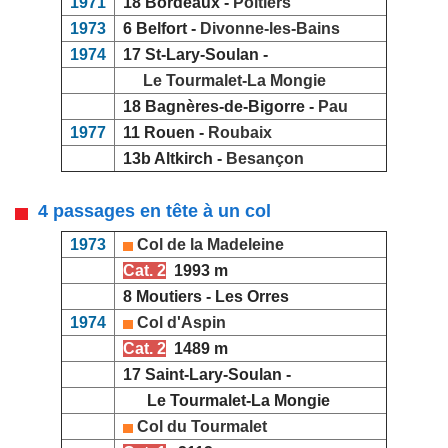
1971
18 Bordeaux -
Poitiers
1973
6 Belfort -
Divonne-les-Bains
1974
17 St-Lary-Soulan -
Le Tourmalet-La Mongie
18 Bagnères-de-Bigorre -
Pau
1977
11 Rouen -
Roubaix
13b Altkirch -
Besançon
4 passages en tête à un col
1973
Col de la Madeleine
Cat. 2
1993 m
8 Moutiers - Les Orres
1974
Col d'Aspin
Cat. 2
1489 m
17 Saint-Lary-Soulan -
Le Tourmalet-La Mongie
Col du Tourmalet