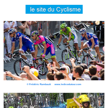
© Frédéric Rambault www.ledicodutour.com