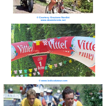
© Courtesy Graziano Nardini
www.dewielersite.net
© www.ledicodutour.com