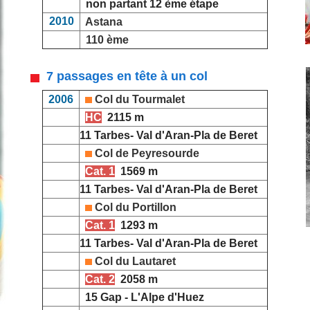
non partant 12 ème étape
2010
Astana
110 ème
7 passages en tête à un col
2006
Col du Tourmalet
HC
2115 m
11 Tarbes- Val d'Aran-Pla de Beret
Col de Peyresourde
Cat. 1
1569 m
11 Tarbes- Val d'Aran-Pla de Beret
Col du Portillon
Cat. 1
1293 m
11 Tarbes- Val d'Aran-Pla de Beret
Col du Lautaret
Cat. 2
2058 m
15 Gap - L'Alpe d'Huez