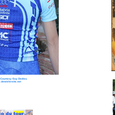
: Courtesy Guy Dedieu
dewielersite.net