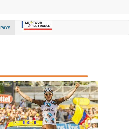
rent)
(cur
PAYS
rent