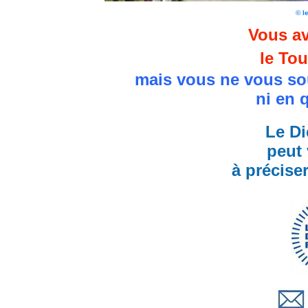
© l
Vous av
le Tou
mais vous ne vous so
ni en 
Le Di
peut 
à précise