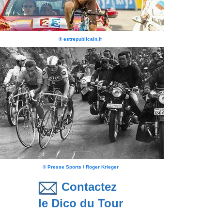
© estrepublicain.fr
© Presse Sports / Roger Krieger
Contactez
le Dico du Tour