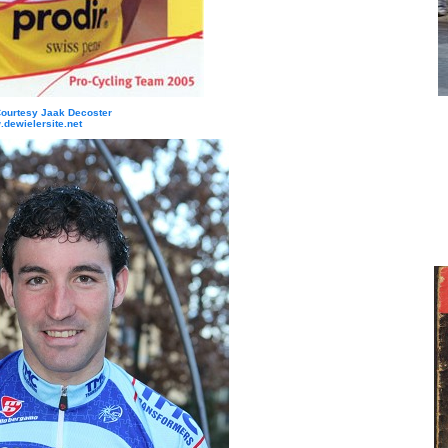
Courtesy Jaak Decoster
dewielersite.net