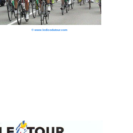
© www.ledicodutour.com