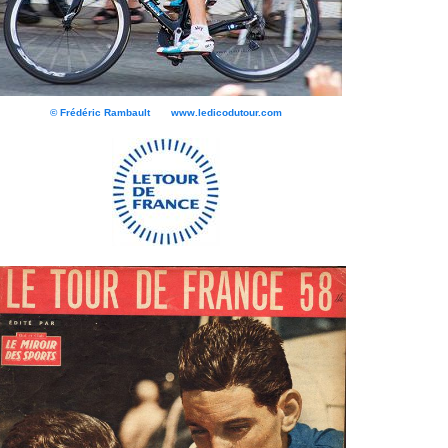
© Frédéric Rambault www.ledicodutour.com