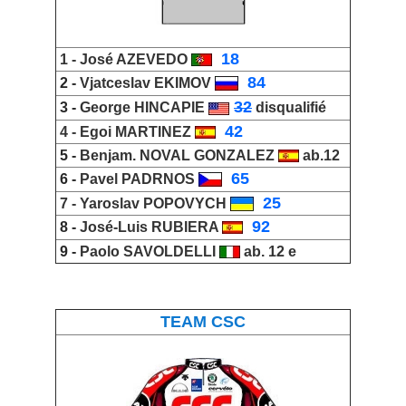
_
18
1 -
José AZEVEDO
_
84
2 -
Vjatceslav EKIMOV
32
3 -
George HINCAPIE
disqualifié
_
42
4 -
Egoi MARTINEZ
5 -
Benjam. NOVAL GONZALEZ
ab.12
_
65
6 -
Pavel PADRNOS
_
25
7 -
Yaroslav POPOVYCH
_
92
8 -
José-Luis RUBIERA
9 -
Paolo SAVOLDELLI
ab. 12 e
TEAM CSC