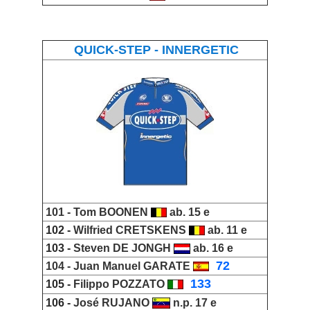
QUICK-STEP - INNERGETIC
101 -
Tom BOONEN
ab. 15 e
102 -
Wilfried CRETSKENS
ab. 11 e
103 -
Steven DE JONGH
ab. 16 e
_
72
104 -
Juan Manuel GARATE
_
133
105 -
Filippo POZZATO
106 -
José RUJANO
n.p. 17 e