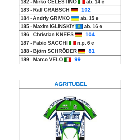
182 -
Mirko CELESTINO
ab. 14 e
_
102
183 -
Ralf GRABSCH
184 -
Andriy GRIVKO
ab. 15 e
185 -
Maxim IGLINSKIY
ab. 16 e
_
104
186 -
Christian KNEES
187 -
Fabio SACCHI
n.p. 6 e
_
81
188 -
Björn SCHRÖDER
_
99
189 -
Marco VELO
AGRITUBEL