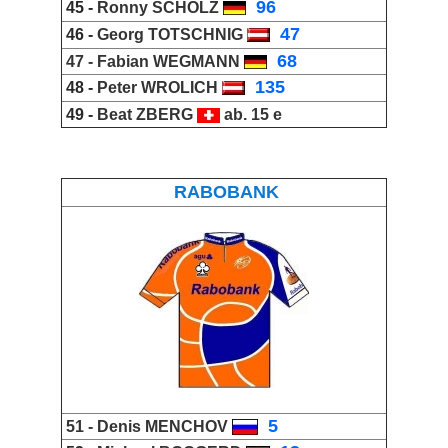
_
96
45 -
Ronny SCHOLZ
_
47
46 -
Georg TOTSCHNIG
_
68
47 -
Fabian WEGMANN
_
135
48 -
Peter WROLICH
49 -
Beat ZBERG
ab. 15 e
RABOBANK
_
5
51 -
Denis MENCHOV