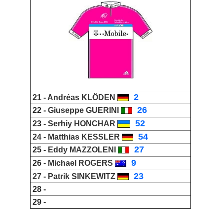
_
2
2
1 -
Andréas KLÖDEN
_
26
22 -
Giuseppe GUERINI
_
52
23 -
Serhiy HONCHAR
_
54
24 -
Matthias KESSLER
_
27
25 -
Eddy MAZZOLENI
_
9
26 -
Michael ROGERS
_
23
27 -
Patrik SINKEWITZ
28 -
29 -