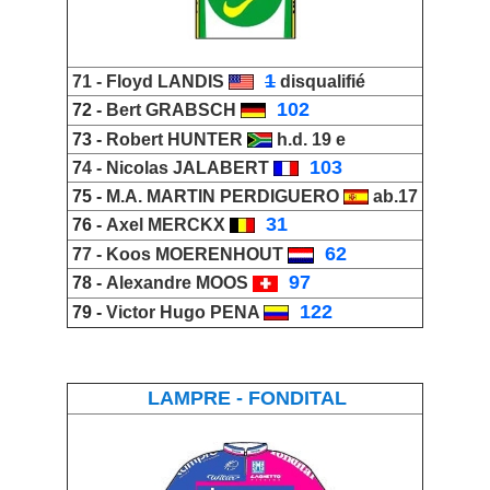
_
1
71 -
Floyd LANDIS
disqualifié
_
102
72 -
Bert GRABSCH
73 -
Robert
HUNTER
h.d. 19 e
_
103
7
4 -
Nicolas JALABERT
75 -
M.A. MARTIN PERDIGUERO
ab.17
_
31
76 -
Axel MERCKX
_
62
7
7 -
Koos MOERENHOUT
_
97
78 -
Alexandre MOOS
_
122
79 -
Victor Hugo PENA
LAMPRE - FONDITAL