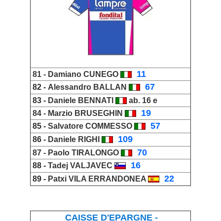
_
11
81 -
Damiano CUNEGO
_
67
82 -
Alessandro BALLAN
83 -
Daniele BENNATI
ab. 16 e
_
19
84 -
Marzio BRUSEGHIN
_
57
85 -
Salvatore COMMESSO
_
109
86 -
Daniele RIGHI
_
70
87 -
Paolo TIRALONGO
_
16
88 -
Tadej VALJAVEC
_
22
89 -
Patxi VILA ERRANDONEA
CAISSE D'EPARGNE -