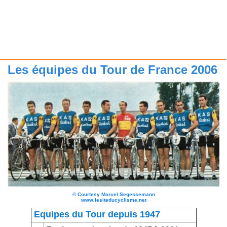
Les équipes du Tour de France 2006
©
Courtesy Marcel Segessemann
www.lesiteducyclisme.net
Equipes du Tour depuis 1947