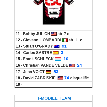
11 -
Bobby JULICH
ab. 7 e
12 -
Giovanni LOMBARDI
ab. 11 e
_
91
13 -
Stuart O'GRADY
_
3
14 -
Carlos SASTRE
_
10
15 -
Frank SCHLECK
_
24
16 -
Christian VANDE VELDE
_
53
17 -
Jens VOIGT
74
18 -
David ZABRISKIE
disqualifié
19 -
T-MOBILE TEAM