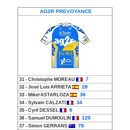
AG2R PREVOYANCE
_
7
31 -
Christophe MOREAU
_
28
32 -
José Luis ARRIETA
_
36
33 -
Mikel ASTARLOZA
_
34
34 -
Sylvain CALZATI
_
6
35 -
Cyril DESSEL
_
120
36 -
Samuel DUMOULIN
_
79
37 -
Simon GERRANS