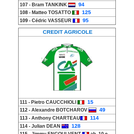
_
94
107 -
Bram TANKINK
_
125
108 -
Matteo TOSATTO
_
95
109 -
Cédric VASSEUR
CREDIT AGRICOLE
_
15
111 -
Pietro CAUCCHIOLI
_
49
112 -
Alexandre BOTCHAROV
_
114
113 -
Anthony CHARTEAU
_
128
114 -
Julian DEAN
115 -
Jimmy ENGOULVENT
ab. 10 e