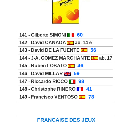
_
60
141 -
Gilberto SIMONI
142 -
David
CANADA
ab. 14 e
_
56
143 -
David DE LA FUENTE
144 -
J-A. GOMEZ MARCHANTE
ab. 17
_
46
145 -
Ruben LOBATO
_
59
146 -
David MILLAR
_
98
147 -
Riccardo RICCO
_
41
148 -
Christophe RINERO
_
78
149 -
Francisco VENTOSO
FRANCAISE DES JEUX