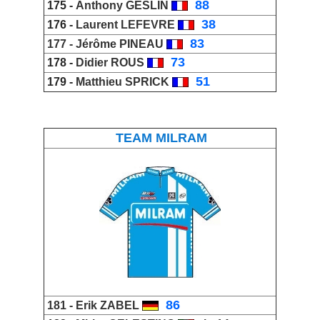
_
88
175 -
Anthony GESLIN
_
38
176 -
Laurent LEFEVRE
_
83
177 -
Jérôme PINEAU
_
73
178 -
Didier ROUS
_
51
179 -
Matthieu SPRICK
TEAM MILRAM
_
86
181 -
Erik ZABEL