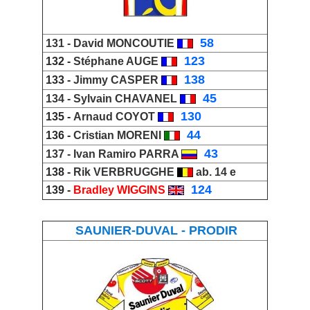
_
58
131 -
David MONCOUTIE
_
123
132 -
Stéphane AUGE
_
138
133 -
Jimmy CASPE
R
_
45
134 -
Sylvain CHAVANEL
_
130
135 -
Arnaud COYOT
_
44
136 -
Cristian MORENI
_
43
137 -
Ivan Ramiro PARRA
138 -
Rik VERBRUGGHE
ab. 14 e
_
124
139 -
Bradley WIGGINS
SAUNIER-DUVAL - PRODIR