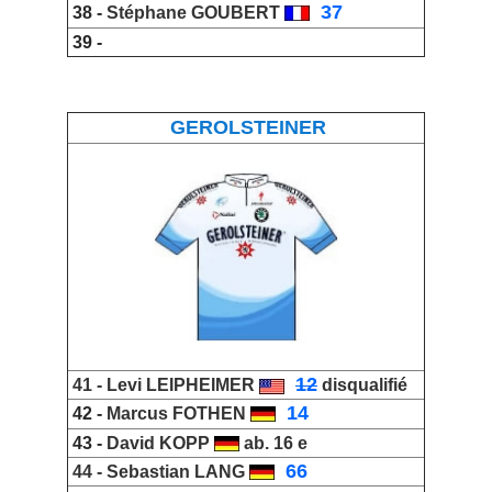
_
37
38 -
Stéphane GOUBERT
39 -
GEROLSTEINER
_
12
41 -
Levi LEIPHEIMER
disqualifié
_
14
42 -
Marcus FOTHEN
43 -
David KOPP
ab. 16 e
_
66
44 -
Sebastian LANG