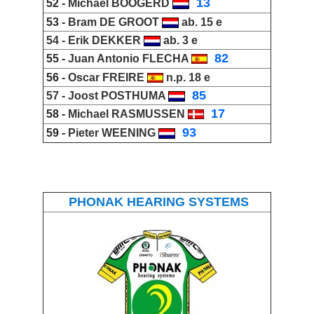
_
13
52 -
Michael BOOGERD
53 -
Bram DE GROOT
ab. 15 e
54 -
Erik DEKKER
ab. 3 e
_
82
55 -
Juan Antonio FLECHA
56 -
Oscar
FREIRE
n.p. 18 e
_
85
57 -
Joost POSTHUMA
_
17
58 -
Michael RASMUSSEN
_
93
59 -
Pieter WEENING
PHONAK HEARING SYSTEMS