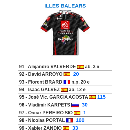
ILLES BALEARS
91 -
Alejandro VALVERDE
ab. 3 e
_
20
92 -
David ARROYO
93 -
Florent BRARD
n.p. 20 e
94 -
Isaac GALVEZ
ab. 12 e
115
95 -
José Vic. GARCIA ACOSTA
_
30
96 -
Vladimir KARPETS
_
1
97 -
Oscar PEREIRO SIO
_
100
98 -
Nicolas PORTAL
_
33
99 -
Xabier ZANDIO