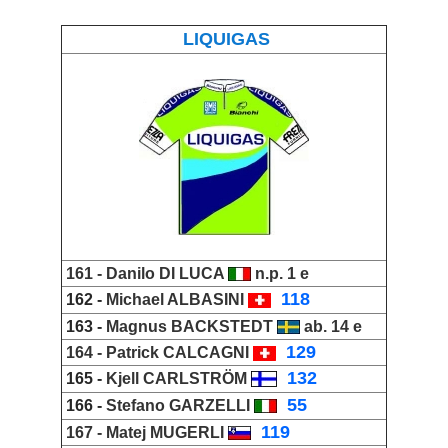
LIQUIGAS
161 -
Danilo DI LUCA
n.p. 1 e
_
118
162 -
Michael ALBASINI
163 -
Magnus BACKSTEDT
ab. 14 e
_
129
164 -
Patrick CALCAGNI
_
132
165 -
Kjell CARLSTRÖM
_
55
166 -
Stefano GARZELLI
_
119
167 -
Matej MUGERLI