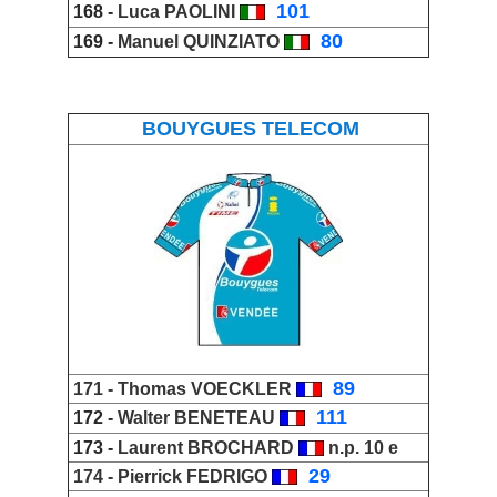
_
101
168 -
Luca PAOLINI
_
80
169 -
Manuel QUINZIATO
BOUYGUES TELECOM
_
89
171 -
Thomas VOECKLER
_
111
172 -
Walter BENETEAU
173 -
Laurent BROCHARD
n.p. 10 e
_
29
174 -
Pierrick FEDRIGO