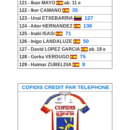
121 -
Iban MAYO
ab. 11 e
_
35
122 -
Iker CAMANO
_
127
123 -
Unaï ETXEBARRIA
_
136
124 -
Aitor HERNANDEZ
_
71
125 -
Inaki ISASI
_
50
126 -
Inigo LANDALUZE
127 -
David LOPEZ GARCIA
ab. 18 e
_
75
128 -
Gorka VERDUGO
_
8
129 -
Haimar ZUBELDIA
COFIDIS CREDIT PAR TELEPHONE