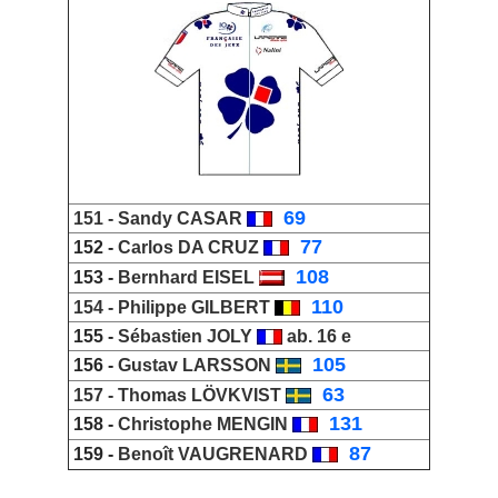
_
69
151 -
Sandy CASAR
_
77
152 -
Carlos DA CRUZ
_
108
153 -
Bernhard EISEL
_
110
154 -
Philippe GILBERT
155 -
Sébastien JOLY
ab. 16 e
_
105
156 -
Gustav LARSSON
_
63
157 -
Thomas LÖVKVIST
_
131
158 -
Christophe MENGIN
_
87
159 -
Benoît VAUGRENARD