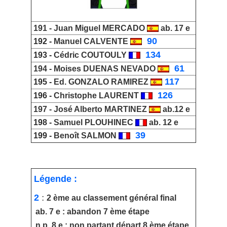
191 -
Juan Miguel MERCADO
ab. 17 e
_
90
192 -
Manuel CALVENTE
_
134
193 -
Cédric COUTOULY
_
61
194 -
Moises DUENAS NEVADO
117
195 -
Ed. GONZALO RAMIREZ
_
126
196 -
Christophe LAURENT
197 -
José Alberto MARTINEZ
ab.12 e
198 -
Samuel PLOUHINEC
ab. 12 e
_
39
199 -
Benoît SALMON
Légende :
2
:
2 ème au classement général final
ab. 7 e : abandon 7 ème étape
n.p. 8 e : non partant départ 8 ème étape