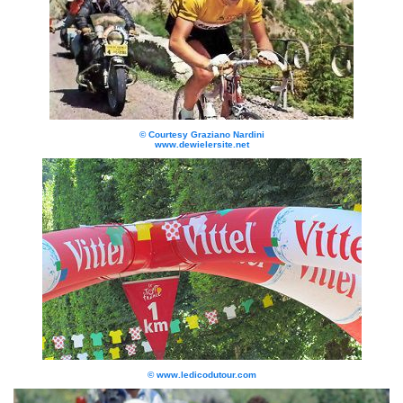
© Courtesy Graziano Nardini
www.dewielersite.net
© www.ledicodutour.com