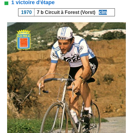
1 victoire d'étape
1970
7 b
Circuit à Forest (Vorst)
clm