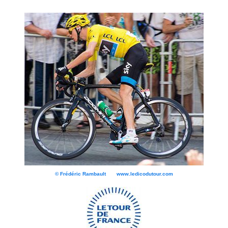
© Frédéric Rambault www.ledicodutour.com