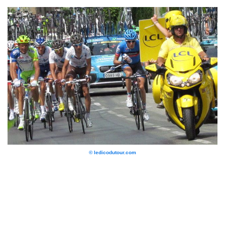
© ledicodutour.com