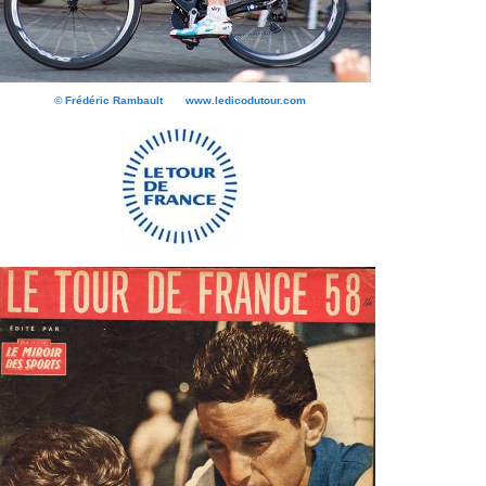
© Frédéric Rambault www.ledicodutour.com