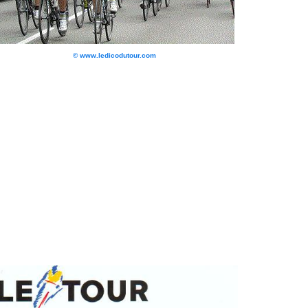
© www.ledicodutour.com