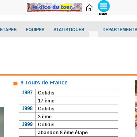
(current)
(current)
(current)
(current)
-ETAPES
EQUIPES
STATISTIQUES
DEPARTEMENT
9 Tours de France
1997
Cofidis
17 ème
1998
Cofidis
3 ème
1999
Cofidis
abandon 8 ème étape