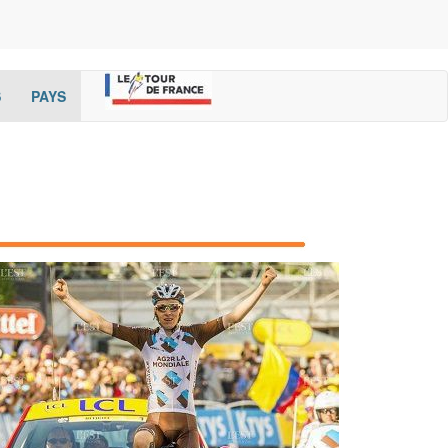
(current)
(cur
S
PAYS
rent