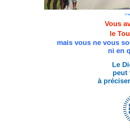
© l
Vous av
le Tou
mais vous ne vous so
ni en 
Le Di
peut 
à précise