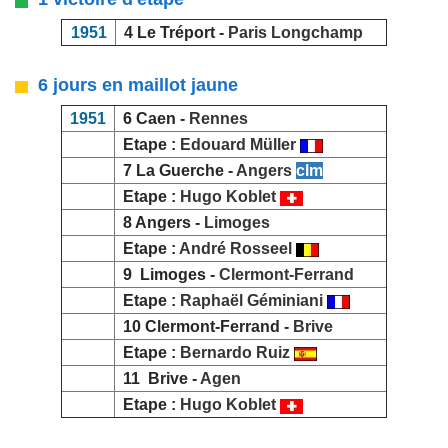
1951
4 Le Tréport -
Paris Longchamp
6 jours en maillot jaune
1951
6 Caen -
Rennes
Etape :
Edouard Müller
7 La Guerche -
Angers
clm
Etape :
Hugo Koblet
8 Angers -
Limoges
Etape :
André Rosseel
9 Limoges -
Clermont-Ferrand
Etape :
Raphaël Géminiani
10 Clermont-Ferrand -
Brive
Etape :
Bernardo Ruiz
11 Brive -
Agen
Etape :
Hugo Koblet