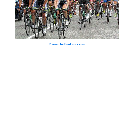
© www.ledicodutour.com