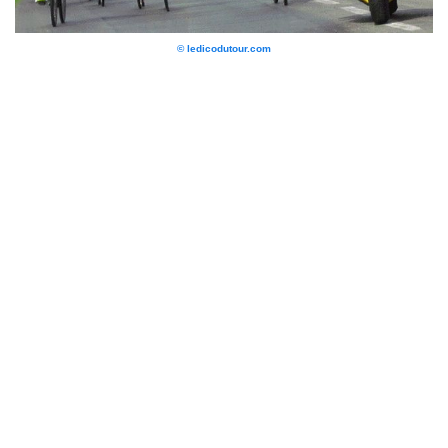
© ledicodutour.com