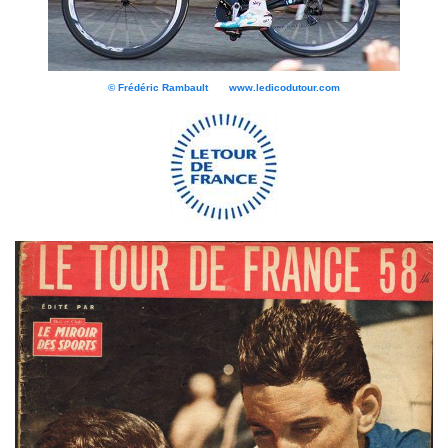
© Frédéric Rambault www.ledicodutour.com