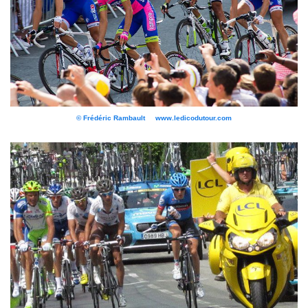
© Frédéric Rambault www.ledicodutour.com