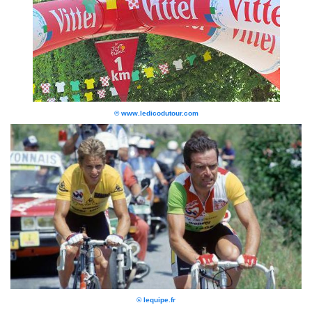
© www.ledicodutour.com
© lequipe.fr