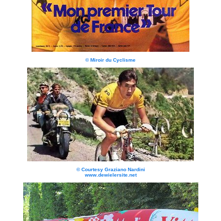
© Miroir du Cyclisme
© Courtesy Graziano Nardini
www.dewielersite.net