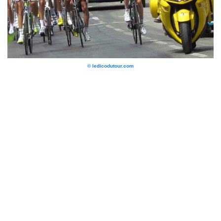
© ledicodutour.com