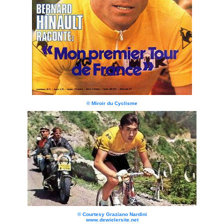
© Miroir du Cyclisme
© Courtesy Graziano Nardini
www.dewielersite.net