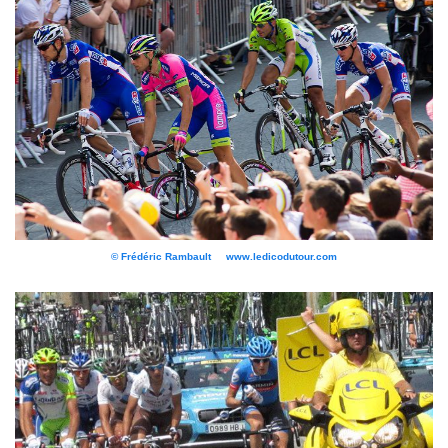
© Frédéric Rambault www.ledicodutour.com