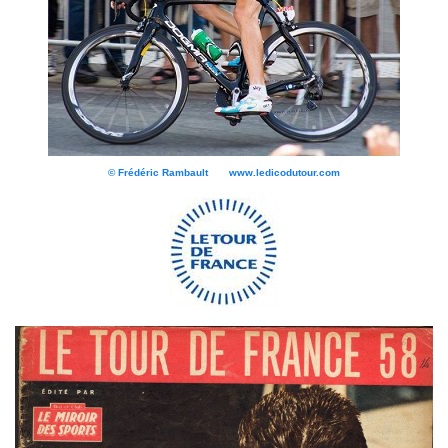
© Frédéric Rambault www.ledicodutour.com