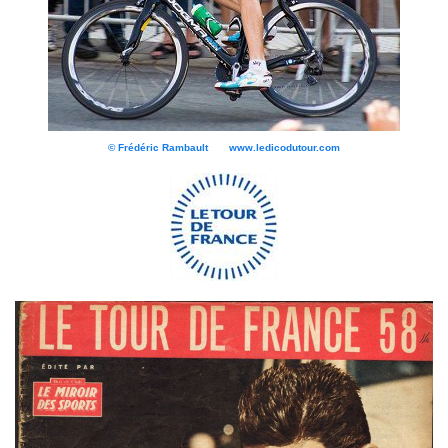
© Frédéric Rambault www.ledicodutour.com