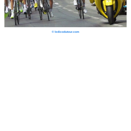
© ledicodutour.com