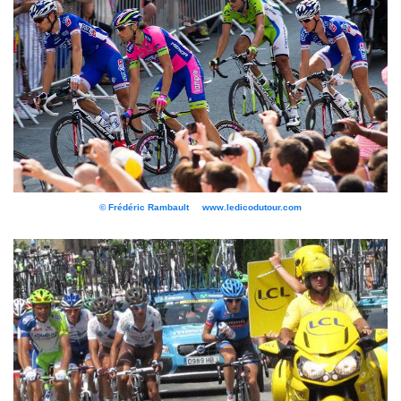
© Frédéric Rambault www.ledicodutour.com