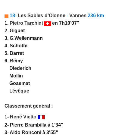
18-
Les Sables-d'Olonne
-
Vannes
236 km
1.
Pietro Tarchini
en 7h10'07"
2. Giguet
3. G.Weilenmann
4. Schotte
5. Barret
6. Rémy
Diederich
Mollin
Goasmat
Lévêque
Classement général :
1-
René Vietto
2- Pierre Brambilla à 1'34"
3- Aldo Ronconi à 3'55"