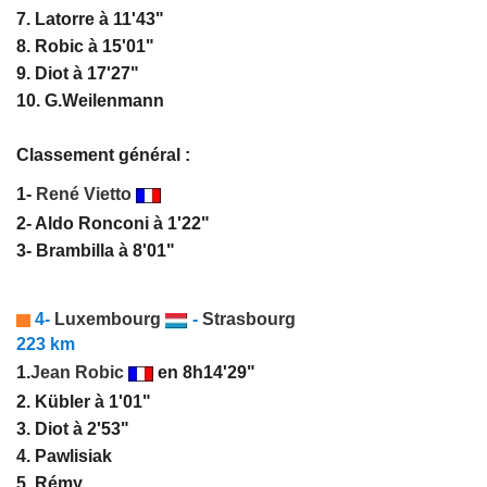
7. Latorre à 11'43"
8. Robic à 15'01"
9. Diot à 17'27"
10. G.Weilenmann
Classement général :
1-
René Vietto
2- Aldo Ronconi à 1'22"
3- Brambilla à 8'01"
4-
Luxembourg
-
Strasbourg
223 km
1.
Jean Robic
en 8h14'29"
2. Kübler à 1'01"
3. Diot à 2'53"
4. Pawlisiak
5. Rémy