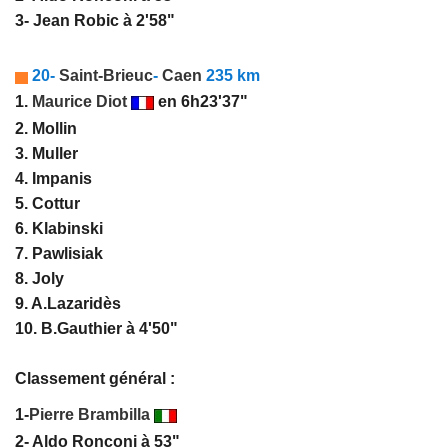
3- Jean Robic à 2'58"
20-
Saint-Brieuc
-
Caen
235 km
1.
Maurice Diot
en 6h23'37"
2. Mollin
3. Muller
4. Impanis
5. Cottur
6. Klabinski
7. Pawlisiak
8. Joly
9. A.Lazaridès
10. B.Gauthier à 4'50"
Classement général :
1-
Pierre
Brambilla
2- Aldo Ronconi à 53"