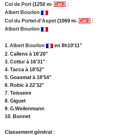
Col de Port
(1250 m-
Cat.2
:
Albert Bourlon
Col du Portet-d'Aspet
(1069 m-
Cat.2
:
Albert Bourlon
1.
Albert Bourlon
en 8h10'11"
2. Callens à 16'20"
3. Cottur à 16'31"
4. Tacca à 18'52"
5. Goasmat à 18'54"
6. Robic à 22'32"
7. Teisseire
8. Giguet
9. G.Weilenmann
10. Bonnet
Classement général :