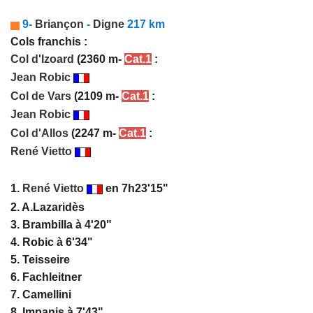
9-
Briançon
-
Digne
217 km
Cols franchis :
Col d'Izoard
(2360 m-
Cat.1
:
Jean Robic
Col de Vars
(2109 m-
Cat.1
:
Jean Robic
Col d'Allos
(2247 m-
Cat.1
:
René Vietto
1.
René Vietto
en 7h23'15"
2. A.Lazaridès
3. Brambilla à 4'20"
4. Robic à 6'34"
5. Teisseire
6. Fachleitner
7. Camellini
8. Impanis à 7'43"