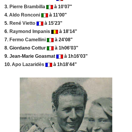
3.
Pierre Brambilla
à 10'07"
4.
Aldo Ronconi
à 11'00"
5.
René Vietto
à 15'23"
6.
Raymond Impanis
à 18'14"
7.
Fermo Camellini
à 24'08"
8. Giordano Cottur
à 1h06'03"
9. Jean-Marie Goasmat
à 1h16'03"
10.
Apo Lazaridès
à 1h18'44"