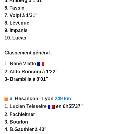
5. Amberg à 1'01"
6. Tassin
7. Volpi à 1'31"
8. Lévêque
9. Impanis
10. Lucas
Classement général :
1-
René Vietto
2- Aldo Ronconi à 1'22"
3- Brambilla à 8'01"
6-
Besançon
-
Lyon
249 km
1.
Lucien Teisseire
en 6h55'37"
2. Fachleitner
3. Bourlon
4. B.Gauthier à 43"