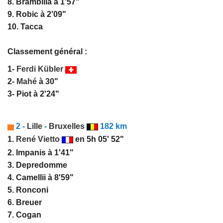
8. Brambilla à 1'57"
9. Robic à 2'09"
10. Tacca
Classement général :
1-
Ferdi Kübler
2-
Mahé
à 30"
3- Piot à 2'24"
2 -
Lille
-
Bruxelles
182 km
1.
René Vietto
en 5h 05' 52"
2. Impanis à 1'41"
3. Depredomme
4. Camellii à 8'59"
5. Ronconi
6. Breuer
7. Cogan