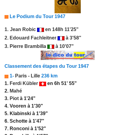
Le Podium du Tour 1947
1.
Jean Robic
en 148h 11'25"
2.
Edouard Fachleitner
à 3'58"
3.
Pierre Brambilla
à 10'07"
Classement des étapes du Tour 1947
1-
Paris -
Lille
236 km
1.
Ferdi Kübler
en 6h 51' 55"
2.
Mahé
3.
Piot
à 1'24"
4. Vooren à 1'30"
5. Klabinski à 1'39"
6. Schotte à 1'47"
7. Ronconi à 1'52"