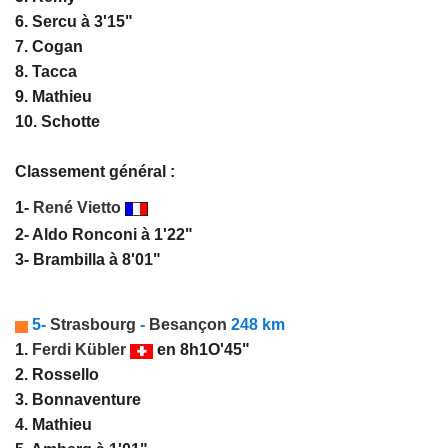
6. Sercu à 3'15"
7. Cogan
8. Tacca
9. Mathieu
10. Schotte
Classement général :
1-
René Vietto
2- Aldo Ronconi à 1'22"
3- Brambilla à 8'01"
5-
Strasbourg
-
Besançon
248 km
1.
Ferdi Kübler
en 8h1O'45"
2. Rossello
3. Bonnaventure
4. Mathieu