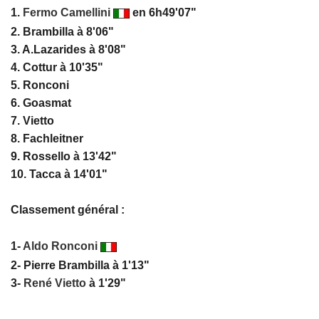
1.
Fermo Camellini
en 6h49'07"
2. Brambilla à 8'06"
3. A.Lazarides à 8'08"
4. Cottur à 10'35"
5. Ronconi
6. Goasmat
7. Vietto
8. Fachleitner
9. Rossello à 13'42"
10. Tacca à 14'01"
Classement général :
1-
Aldo Ronconi
2- Pierre Brambilla à 1'13"
3-
René Vietto
à 1'29"