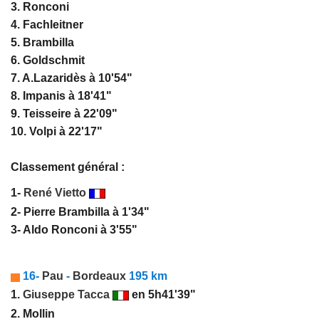
3. Ronconi
4. Fachleitner
5. Brambilla
6. Goldschmit
7. A.Lazaridès à 10'54"
8. Impanis à 18'41"
9. Teisseire à 22'09"
10. Volpi à 22'17"
Classement général :
1-
René Vietto
2- Pierre Brambilla à 1'34"
3- Aldo Ronconi à 3'55"
16-
Pau
-
Bordeaux
195 km
1.
Giuseppe Tacca
en 5h41'39"
2. Mollin