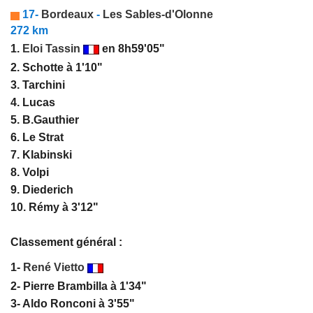
17-
Bordeaux
-
Les Sables-d'Olonne
272 km
1.
Eloi Tassin
en 8h59'05"
2. Schotte à 1'10"
3. Tarchini
4. Lucas
5. B.Gauthier
6. Le Strat
7. Klabinski
8. Volpi
9. Diederich
10. Rémy à 3'12"
Classement général :
1-
René Vietto
2- Pierre Brambilla à 1'34"
3- Aldo Ronconi à 3'55"