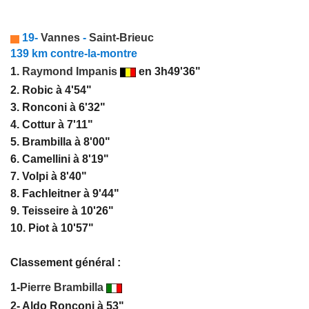
19-
Vannes
-
Saint-Brieuc
139 km contre-la-montre
1.
Raymond Impanis
en 3h49'36"
2. Robic à 4'54"
3. Ronconi à 6'32"
4. Cottur à 7'11"
5. Brambilla à 8'00"
6. Camellini à 8'19"
7. Volpi à 8'40"
8. Fachleitner à 9'44"
9. Teisseire à 10'26"
10. Piot à 10'57"
Classement général :
1-
Pierre
Brambilla
2- Aldo Ronconi à 53"