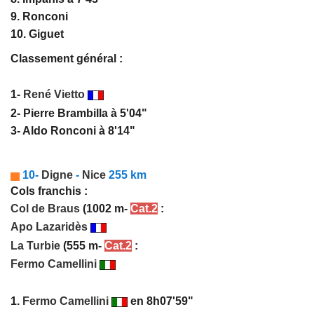
9. Ronconi
10. Giguet
Classement général :
1-
René Vietto
2- Pierre Brambilla à 5'04"
3- Aldo Ronconi à 8'14"
10-
Digne
-
Nice
255 km
Cols franchis :
Col de Braus
(1002 m-
Cat.2
:
Apo Lazaridès
La Turbie
(555 m-
Cat.2
:
Fermo Camellini
1.
Fermo Camellini
en 8h07'59"