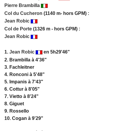
Pierre Brambilla
Col du Cucheron
(1140 m- hors GPM) :
Jean Robic
Col de Porte
(1326 m - hors GPM) :
Jean Robic
1.
Jean Robic
en 5h29'46"
2. Brambilla à 4'36"
3. Fachleitner
4. Ronconi à 5'48"
5. Impanis à 7'43"
6. Cottur à 8'05"
7. Vietto à 8'24"
8. Giguet
9. Rossello
10. Cogan à 9'29"