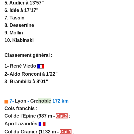
5. Audier à 13'57"
6. Idée à 17'17"
7. Tassin
8. Dessertine
9. Mollin
10. Klabinski
Classement général :
1-
René Vietto
2- Aldo Ronconi à 1'22"
3- Brambilla à 8'01"
7-
Lyon
-
Gre
noble
172 km
Cols franchis :
Col de l'Epine
(987 m -
Cat.2
:
Apo Lazaridès
Col du Granier
(1132 m -
Cat.1
: