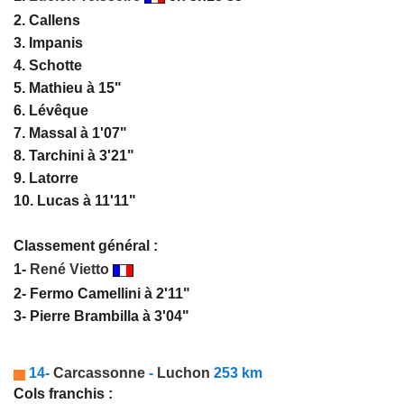
2. Callens
3. Impanis
4. Schotte
5. Mathieu à 15"
6. Lévêque
7. Massal à 1'07"
8. Tarchini à 3'21"
9. Latorre
10. Lucas à 11'11"
Classement général :
1-
René Vietto
2- Fermo Camellini à 2'11"
3- Pierre Brambilla à 3'04"
14-
Carcassonne
-
Luchon
253 km
Cols franchis :