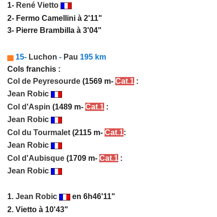
1-
René Vietto
2- Fermo Camellini à 2'11"
3- Pierre Brambilla à 3'04"
15-
Luchon
-
Pau
195 km
Cols franchis :
Col de Peyresourde
(1569 m-
Cat.1
:
Jean Robic
Col d'Aspin
(1489 m-
Cat.1
:
Jean Robic
Col du Tourmalet
(2115 m-
Cat.1
:
Jean Robic
Col d'Aubisque
(1709 m-
Cat.1
:
Jean Robic
1.
Jean Robic
en 6h46'11"
2. Vietto à 10'43"