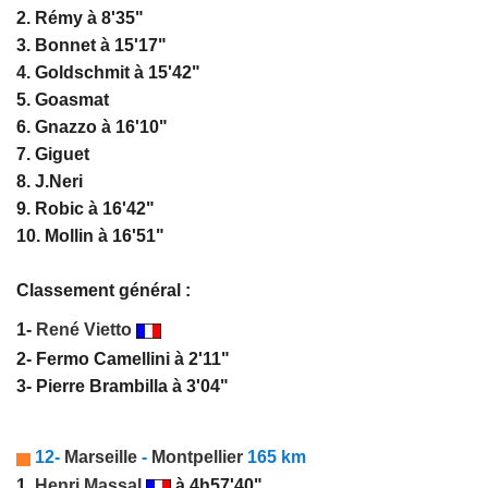
2. Rémy à 8'35"
3. Bonnet à 15'17"
4. Goldschmit à 15'42"
5. Goasmat
6. Gnazzo à 16'10"
7. Giguet
8. J.Neri
9. Robic à 16'42"
10. Mollin à 16'51"
Classement général :
1-
René Vietto
2- Fermo Camellini à 2'11"
3- Pierre Brambilla à 3'04"
12-
Marseille
-
Montpellier
165 km
1.
Henri Massal
à 4h57'40"