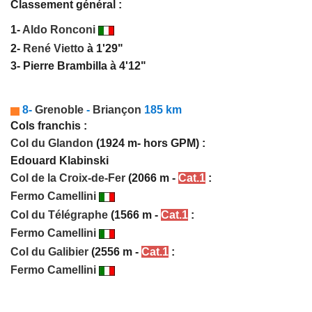
Classement général :
1-
Aldo Ronconi
2-
René Vietto
à 1'29"
3- Pierre Brambilla à 4'12"
8-
Grenoble
-
Briançon
185 km
Cols franchis :
Col du Glandon
(1924 m- hors GPM) :
Edouard Klabinski
Col de la Croix-de-Fer
(2066 m -
Cat.1
:
Fermo Camellini
Col du Télégraphe
(1566 m -
Cat.1
:
Fermo Camellini
Col du Galibier
(2556 m -
Cat.1
:
Fermo Camellini