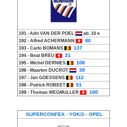
191 -
Adri VAN DER POEL
ab. 10 e
_
80
192 -
Alfred ACHERMANN
_
137
193 -
Carlo BOMANS
_
21
194 -
Beat BREU
_
108
195 -
Michel DERNIES
_
39
196 -
Maarten DUCROT
_
112
197 -
Jan GOESSENS
_
51
198 -
Patrick ROBEET
_
100
199 -
Thomas WEGMULLER
SUPERCONFEX - YOKO - OPEL