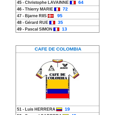
_
64
45 -
Christophe LAVAINNE
_
72
46 -
Thierry MARIE
_
95
47 -
Bjarne RIIS
_
35
48 -
Gérard RUE
_
13
49 -
Pascal SIMON
CAFE DE COLOMBIA
_
19
51 -
Luis HERRERA