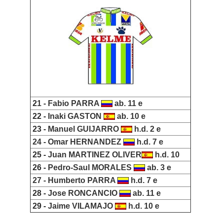
2
1 -
Fabio PARRA
ab. 11 e
22 -
Inaki GASTON
ab. 10 e
23 -
Manuel GUIJARRO
h.d. 2 e
24 -
Omar HERNANDEZ
h.d. 7 e
25 -
Juan MARTINEZ OLIVER
h.d. 10
26 -
Pedro-Saul MORALES
ab. 3 e
27 -
Humberto PARRA
h.d. 7 e
28 -
Jose RONCANCIO
ab. 11 e
29 -
Jaime VILAMAJO
h.d. 10 e