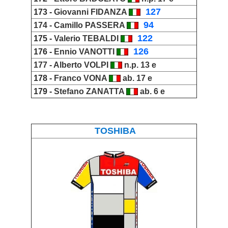
_
127
173 -
Giovanni FIDANZA
_
94
174 -
Camillo PASSERA
_
122
175 -
Valerio TEBALDI
_
126
176 -
Ennio VANOTTI
177 -
Alberto VOLPI
n.p. 13 e
178 -
Franco VONA
ab. 17 e
179 -
Stefano ZANATTA
ab. 6 e
TOSHIBA