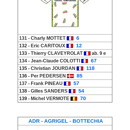
_
6
131 -
Charly
MOTTET
_
12
132 -
Eric CARITOUX
133 -
Thierry
CLAVEYROLAT
ab. 9 e
_
67
134 -
Jean-Claude
COLOTTI
_
118
135 -
Christian
JOURDAN
_
85
136 -
Per PEDERSEN
_
57
137 -
Frank PINEAU
_
54
138 -
Gilles SANDERS
_
70
139 -
Michel VERMOTE
ADR - AGRIGEL - BOTTECHIA