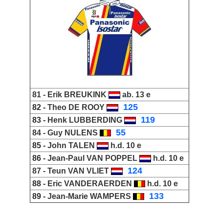
81 -
Erik BREUKINK
ab. 13 e
_
125
82 -
Theo DE ROOY
_
119
83 -
Henk LUBBERDING
_
55
84 -
Guy NULENS
85 -
John TALEN
h.d. 10 e
86 -
Jean-Paul VAN POPPEL
h.d. 10 e
_
124
87 -
Teun VAN VLIET
88 -
Eric VANDERAERDEN
h.d. 10 e
_
133
89 -
Jean-Marie WAMPERS