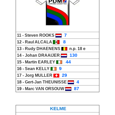
_
7
11 -
Steven
ROOKS
_
8
12 -
Raul ALCALA
13 -
Rudy DHAENENS
n.p. 18 e
_
130
14 -
Johan DRAAIJER
_
44
15 -
Martin EARLEY
_
9
16 -
Sean KELLY
_
29
17 -
Jorg MULLER
_
4
18 -
Gert-Jan THEUNISSE
_
87
19 -
Marc VAN ORSOUW
KELME