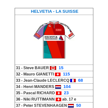
HELVETIA - LA SUISSE
_
15
31 -
Steve BAUER
_
115
32 -
Mauro GIANETTI
_
68
33 -
Jean-Claude LECLERCQ
_
104
34 -
Henri MANDERS
_
23
35 -
Pascal RICHARD
36 -
Niki RUTTIMANN
ab. 17 e
_
50
37 -
Peter STEVENHAAGEN