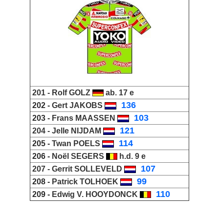
201 -
Rolf GOLZ
ab. 17 e
_
136
202 -
Gert JAKOBS
_
103
203 -
Frans MAASSEN
_
121
204 -
Jelle NIJDAM
_
114
205 -
Twan POELS
206 -
Noël SEGERS
h.d. 9 e
_
107
207 -
Gerrit SOLLEVELD
_
99
208 -
Patrick TOLHOEK
_
110
209 -
Edwig V. HOOYDONCK