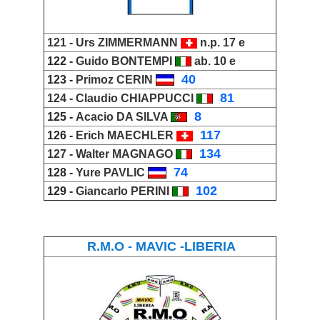
121 -
Urs ZIMMERMANN
n.p. 17 e
122 -
Guido
BONTEMPI
ab. 10 e
_
40
123 -
Primoz CERIN
_
81
124 -
Claudio
CHIAPPUCCI
_
8
125 -
Acacio DA SILV
A
_
117
126 -
Erich
MAECHLER
_
134
127 -
Walter MAGNAGO
_
74
128 -
Yure PAVLIC
_
102
129 -
Giancarlo PERINI
R.M.O - MAVIC -LIBERIA