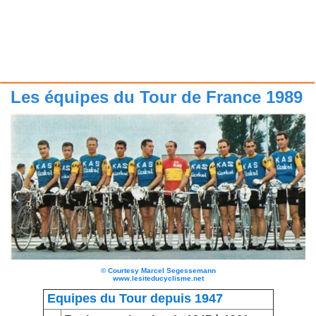
Les équipes du Tour de France 1989
©
Courtesy Marcel Segessemann
www.lesiteducyclisme.net
Equipes du Tour depuis 1947