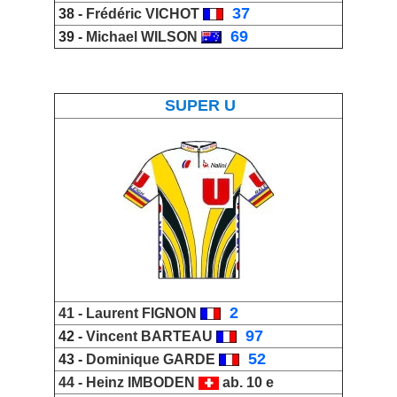
_
37
38 -
Frédéric VICHOT
_
69
39 -
Michael WILSON
SUPER U
_
2
41 -
Laurent FIGNON
_
97
42 -
Vincent BARTEAU
_
52
43 -
Dominique GARDE
44 -
Heinz IMBODEN
ab. 10 e