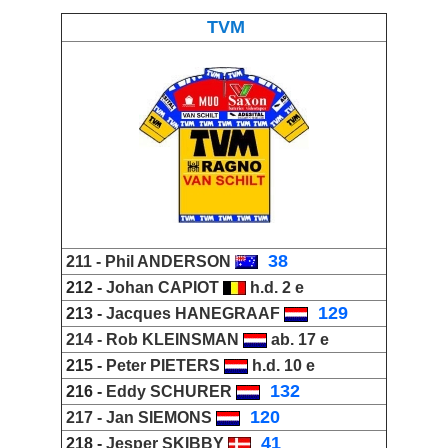
TVM
_
38
211 -
Phil ANDERSON
212 -
Johan CAPIOT
h.d. 2 e
_
129
213 -
Jacques HANEGRAAF
214 -
Rob KLEINSMAN
ab. 17 e
215 -
Peter PIETERS
h.d. 10 e
_
132
216 -
Eddy SCHURER
_
120
217 -
Jan SIEMONS
_
41
218 -
Jesper SKIBBY