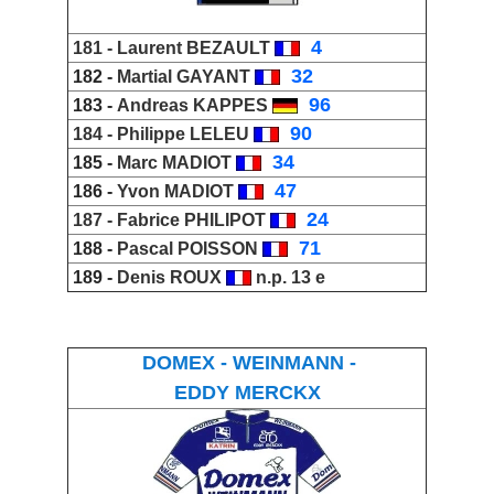
_
4
181 -
Laurent BEZAULT
_
32
182 -
Martial GAYANT
_
96
183 -
Andreas KAPPES
_
90
184 -
Philippe LELEU
_
34
185 -
Marc MADIOT
_
47
186 -
Yvon MADIOT
_
24
187 -
Fabrice PHILIPOT
_
71
188 -
Pascal POISSON
189 -
Denis ROUX
n.p. 13 e
DOMEX - WEINMANN -
EDDY MERCKX