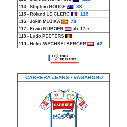
_
83
114 -
Stephen HODGE
_
116
115 -
Roland LE CLERC
_
78
116 -
Jokin MUJIKA
117 -
Erwin NIJBOER
ab. 17 e
_
118 -
Ludo PEETERS
_
42
119 -
Helm. WECHSELBERGER
CARRERA JEANS - VAGABOND