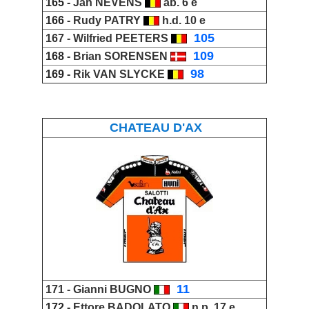
165 -
Jan NEVENS
ab. 6 e
166 -
Rudy PATRY
h.d. 10 e
_
105
167 -
Wilfried PEETERS
_
109
168 -
Brian SORENSEN
_
98
169 -
Rik VAN SLYCKE
CHATEAU D'AX
_
11
171 -
Gianni BUGNO
172 -
Ettore BADOLATO
n.p. 17 e