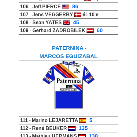
_
86
106 -
Jeff PIERCE
107 -
Jens VEGGERBY
él. 10 e
_
45
108 -
Sean YATES
_
60
109 -
Gerhard ZADROBILEK
PATERNINA -
MARCOS EGUIZABAL
_
5
111 -
Marino LEJARETTA
_
135
112 -
René BEUKER
_
138
113 -
Mathieu HERMANS