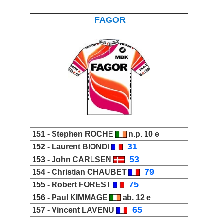
FAGOR
151 -
Stephen ROCHE
n.p. 10 e
_
31
152 -
Laurent BIONDI
_
53
153 -
John CARLSEN
_
79
154 -
Christian CHAUBET
_
75
155 -
Robert FOREST
156 -
Paul KIMMAGE
ab. 12 e
_
65
157 -
Vincent LAVENU