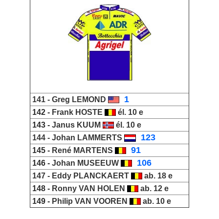
_
1
141 -
Greg LEMOND
142 -
Frank HOSTE
él. 10 e
143 -
Janus KUUM
él. 10 e
_
123
144 -
Johan LAMMERTS
_
91
145 -
René MARTENS
_
106
146 -
Johan MUSEEUW
147 -
Eddy PLANCKAERT
ab. 18 e
148 -
Ronny VAN HOLEN
ab. 12 e
149 -
Philip VAN VOOREN
ab. 10 e