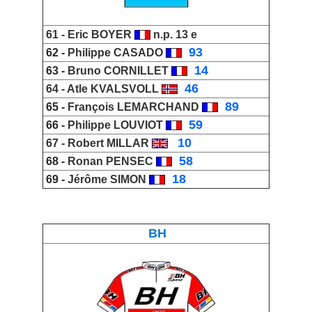
61 -
Eric BOYER
n.p. 13 e
_
93
62 -
Philippe CASADO
_
14
63 -
Bruno CORNILLET
_
46
64 -
Atle KVALSVOLL
_
89
65 -
François LEMARCHAND
_
59
66 -
Philippe LOUVIOT
_
10
67 -
Robert MILLAR
_
58
68 -
Ronan PENSEC
_
18
69 -
Jérôme SIMON
BH