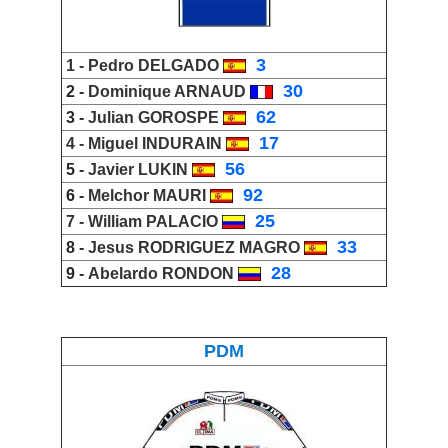
_
3
1 -
Pedro DELGADO
_
30
2 -
Dominique ARNAUD
_
62
3 -
Julian GOROSPE
_
1
7
4 -
Miguel INDURAIN
_
56
5 -
Javier LUKIN
_
92
6 -
Melchor MAURI
_
25
7 -
William PALACIO
_
33
8 -
Jesus RODRIGUEZ MAGRO
_
28
9 -
Abelardo RONDON
PDM