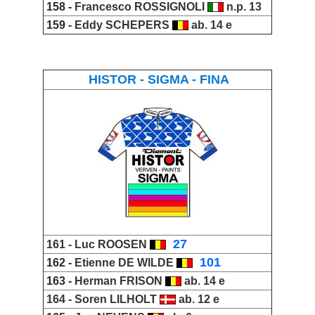
158 -
Francesco ROSSIGNOLI
n.p. 13
159 -
Eddy SCHEPERS
ab. 14 e
HISTOR - SIGMA - FINA
_
27
161 -
Luc ROOSEN
_
101
162 -
Etienne
DE WILDE
163 -
Herman FRISON
ab. 14 e
164 -
Soren LILHOLT
ab. 12 e