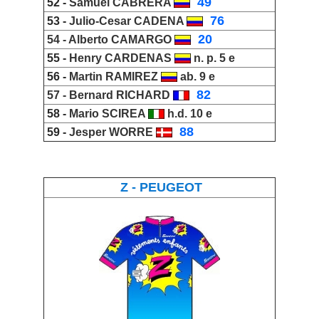
_
49
52 -
Samuel CABRERA
_
76
53 -
Julio-Cesar CADENA
_
20
54 -
Alberto CAMARGO
55 -
Henry CARDENAS
n. p. 5 e
56 -
Martin RAMIREZ
ab. 9 e
_
82
57 -
Bernard RICHARD
58 -
Mario SCIREA
h.d. 10 e
_
88
59 -
Jesper WORRE
Z - PEUGEOT