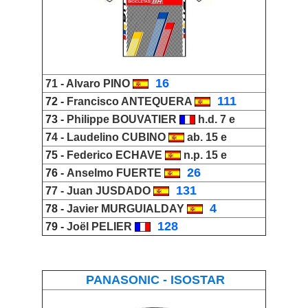
_
16
71 -
Alvaro PINO
_
111
72 -
Francisco ANTEQUERA
73 -
Philippe BOUVATIER
h.d. 7 e
7
4 -
Laudelino CUBINO
ab. 15 e
75 -
Federico ECHAVE
n.p. 15 e
_
26
76 -
Anselmo FUERTE
_
131
7
7 -
Juan JUSDADO
_
4
78 -
Javier MURGUIALDAY
_
128
79 -
Joël PELIER
PANASONIC - ISOSTAR