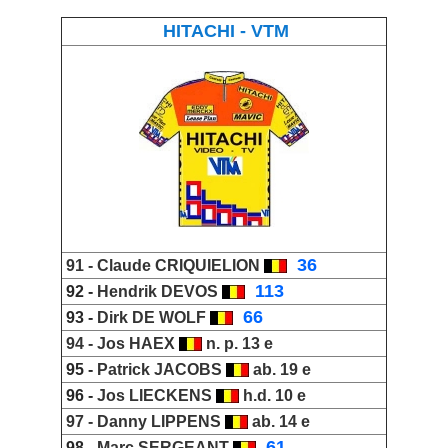
HITACHI - VTM
_
36
91 -
Claude CRIQUIELION
_
113
92 -
Hendrik DEVOS
_
66
93 -
Dirk DE WOLF
94 -
Jos HAEX
n. p. 13 e
95 -
Patrick JACOBS
ab. 19 e
96 -
Jos LIECKENS
h.d. 10 e
97 -
Danny LIPPENS
ab. 14 e
_
61
98 -
Marc SERGEANT