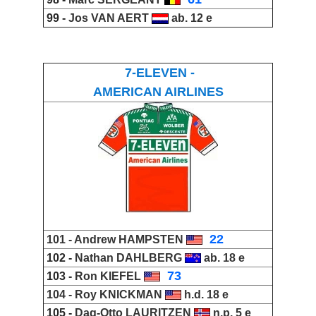
99 -
Jos VAN AERT
ab. 12 e
7-ELEVEN -
AMERICAN AIRLINES
_
22
101 -
Andrew HAMPSTEN
102 -
Nathan DAHLBERG
ab. 18 e
_
73
103 -
Ron KIEFEL
104 -
Roy KNICKMAN
h.d. 18 e
105 -
Dag-Otto LAURITZEN
n.p. 5 e