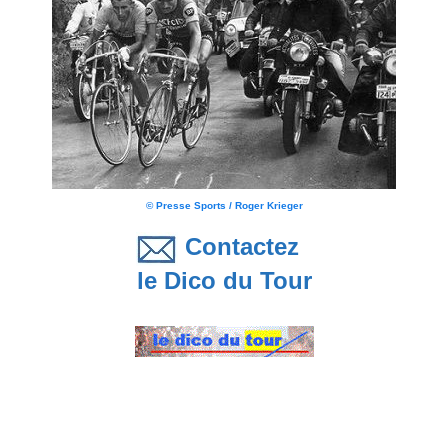
© Presse Sports / Roger Krieger
Contactez
le Dico du Tour