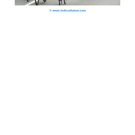
© www.ledicodutour.com