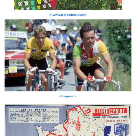
© www.ledicodutour.com
© lequipe.fr