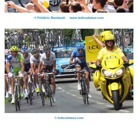
© Frédéric Rambault www.ledicodutour.com
© ledicodutour.com