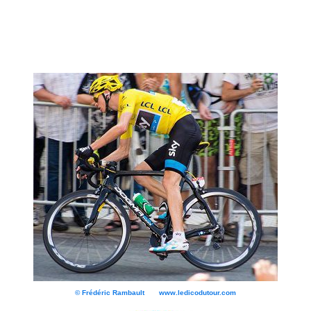
© Frédéric Rambault www.ledicodutour.com