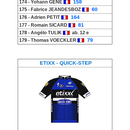
_
158
174 -
Yohann GENE
_
60
175 -
Fabrice JEANDESBOZ
_
164
176 -
Adrien PETIT
_
81
177 -
Romain SICARD
178 -
Angélo TULIK
ab. 12 e
_
79
179 -
Thomas VOECKLER
ETIXX - QUICK-STEP