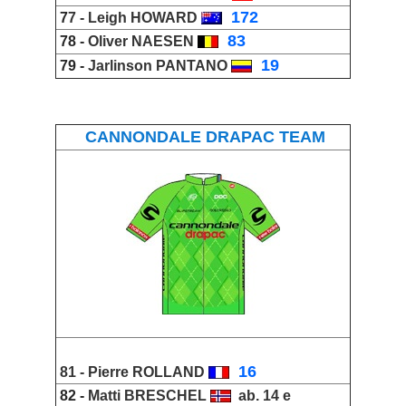
_
172
7
7 -
Leigh HOWARD
_
83
78 -
Oliver NAESEN
_
19
79 -
Jarlinson PANTANO
CANNONDALE DRAPAC TEAM
_
16
81 -
Pierre ROLLAND
82 -
Matti BRESCHEL
ab. 14 e