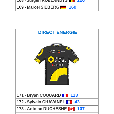
_
126
168 -
Jurgen ROELANDTS
_
169
169 -
Marcel SIEBERG
DIRECT ENERGIE
_
113
171 -
Bryan COQUARD
_
43
172 -
Sylvain CHAVANEL
_
107
173 -
Antoine DUCHESNE