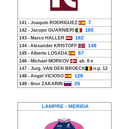
_
7
141 -
Joaquin RODRIGUEZ
_
165
142 -
Jacopo GUARNIERI
_
162
143 -
Marco HALLER
_
149
144 -
Alexander KRISTOFF
_
67
145 -
Alberto LOSADA
146 -
Michael MORKOV
ab. 8 e
147 -
Jurg
.
VAN DEN BROECK
n.p. 12
_
129
148 -
Angel VICIOSO
_
25
149 -
Ilnur ZAKARIN
LAMPRE - MERIDA