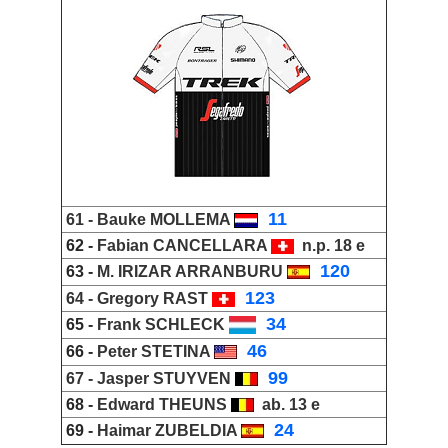
_
11
61 -
Bauke MOLLEMA
62 -
Fabian CANCELLARA
n.p. 18 e
_
120
63 -
M. IRIZAR ARRANBURU
_
123
64 -
Gregory RAST
_
34
65 -
Frank SCHLECK
_
46
66 -
Peter STETINA
_
99
67 -
Jasper STUYVEN
68 -
Edward THEUNS
ab. 13 e
_
24
69 -
Haimar ZUBELDIA