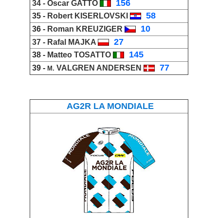
_
156
34 -
Oscar GATTO
_
58
35 -
Robert KISERLOVSKI
_
10
36 -
Roman KREUZIGER
_
27
37 -
Rafal MAJKA
_
145
38 -
Matteo TOSATTO
_
77
39 -
VALGREN ANDERSEN
M.
AG2R LA MONDIALE