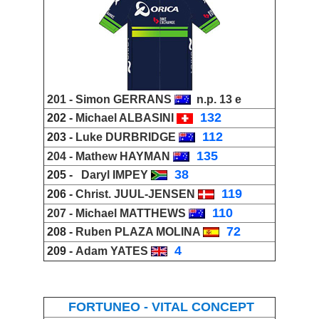
201 -
Simon
GERRANS
n.p. 13 e
_
132
202 -
Michael ALBASINI
_
112
203 -
Luke DURBRIDGE
_
135
204 -
Mathew HAYMAN
_
38
205 -
Daryl IMPEY
_
119
206 -
Christ. JUUL-JENSEN
_
110
207 -
Michael MATTHEWS
_
72
208 -
Ruben PLAZA MOLINA
_
4
209 -
Adam YATES
FORTUNEO - VITAL CONCEPT