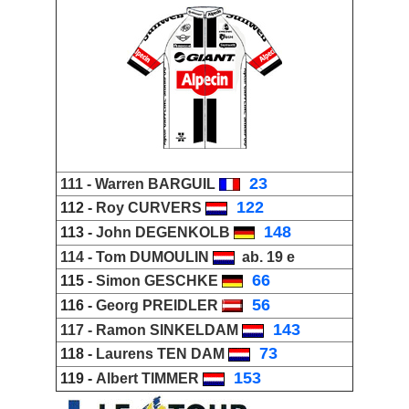
_
23
111 -
Warren BARGUIL
_
122
112 -
Roy CURVERS
_
148
113 -
John DEGENKOLB
114 -
Tom DUMOULIN
ab. 19 e
_
66
115 -
Simon GESCHKE
_
56
116 -
Georg PREIDLER
_
143
117 -
Ramon SINKELDAM
_
73
118 -
Laurens TEN DAM
_
153
119 -
Albert TIMMER