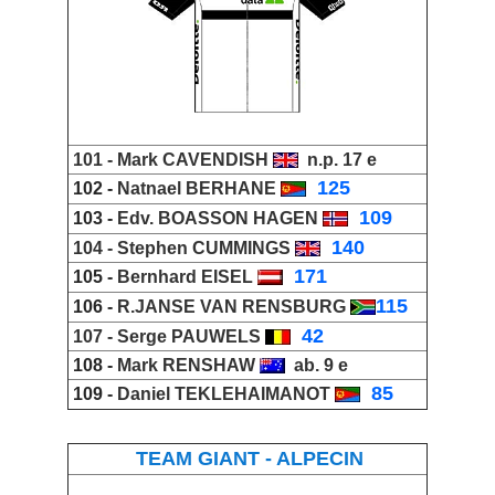
101 -
Mark CAVENDISH
n.p. 17 e
_
125
102 -
Natnael BERHANE
_
109
103 -
Edv. BOASSON HAGEN
_
140
104 -
Stephen CUMMINGS
_
171
105 -
Bernhard EISEL
115
106 -
R.JANSE VAN RENSBURG
_
42
107 -
Serge PAUWELS
108 -
Mark RENSHAW
ab. 9 e
_
85
109 -
Daniel TEKLEHAIMANOT
TEAM GIANT - ALPECIN