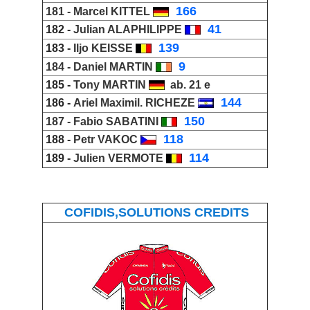
_
166
181 -
Marcel KITTEL
_
41
182 -
Julian ALAPHILIPPE
_
139
183 -
Iljo KEISSE
_
9
184 -
Daniel MARTIN
185 -
Tony MARTIN
ab. 21 e
_
144
186 -
Ariel Maximil. RICHEZE
_
150
187 -
Fabio SABATINI
_
118
188 -
Petr VAKOC
_
114
189 -
Julien VERMOTE
COFIDIS,SOLUTIONS CREDITS