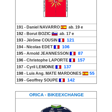
191 -
Daniel NAVARRO
ab. 19 e
192 -
Borut BOZIC
ab. 17 e
_
121
193 -
Jérôme COUSIN
_
106
194 -
Nicolas EDET
_
87
195 -
Arnold JEANNESSON
_
157
196 -
Christophe LAPORTE
_
137
197 -
Cyril LEMOINE
55
198 -
Luis Ang. MATE MARDONES
_
142
199 -
Geoffrey SOUPE
ORICA - BIKEEXCHANGE