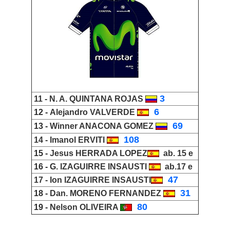
3
11 -
N. A. Q
UINTANA ROJA
S
_
6
12 -
Alejandro VALVERDE
_
69
13 -
Winner ANACONA GOMEZ
_
108
14 -
Imanol ERVITI
15 -
Jesus HERRADA LOPEZ
ab. 15 e
16 - G
. IZAGUIRRE INSAUST
I
ab.17 e
_
47
17 -
Ion IZAGUIRRE INSAUSTI
_
31
18 -
Dan. MORENO FERNANDEZ
_
80
19 -
Nelson OLIVEIRA