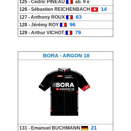
125 -
Cedric PINEAU
ab. 9 e
_
14
126 -
Sébastien REICHENBACH
_
63
127 -
Anthony ROUX
_
96
128 -
Jérémy ROY
_
79
129 -
Arthur VICHOT
BORA - ARGON 18
_
21
131 -
Emanuel BUCHMANN