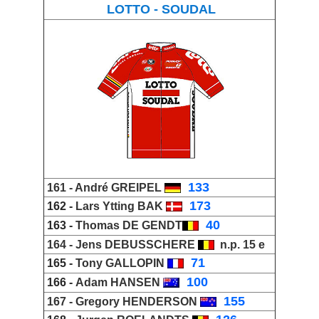
LOTTO - SOUDAL
_
133
161 -
André GREIPEL
_
173
162 -
Lars Ytting BAK
_
40
163 -
Thomas DE GENDT
164 -
Jens DEBUSSCHERE
n.p. 15 e
_
71
165 -
Tony GALLOPIN
_
100
166 -
Adam HANSEN
_
155
167 -
Gregory HENDERSON