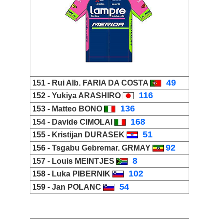
_
49
151 -
Rui Alb
.
FARIA DA COSTA
_
116
152 -
Yukiya ARASHIRO
_
136
153 -
Matteo BONO
_
168
154 -
Davide CIMOLAI
_
51
155 -
Kristijan DURASEK
92
156 -
Tsgabu Gebremar. GRMAY
_
8
157 -
Louis MEINTJES
_
102
158 -
Luka PIBERNIK
_
54
159 -
Jan POLANC