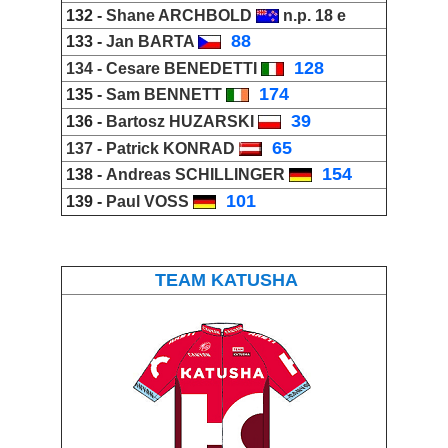
132 -
Shane ARCHBOLD
n.p. 18 e
_
88
133 -
Jan BARTA
_
128
134 -
Cesare BENEDETTI
_
174
135 -
Sam BENNETT
_
39
136 -
Bartosz HUZARSKI
_
65
137 -
Patrick KONRAD
_
154
138 -
Andreas SCHILLINGER
_
101
139 -
Paul VOSS
TEAM KATUSHA