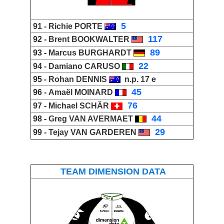
_
5
91 -
Richie PORTE
_
117
92 -
Brent BOOKWALTER
_
89
93 -
Marcus BURGHARDT
_
22
94 -
Damiano CARUSO
95 -
Rohan DENNIS
n.p. 17 e
_
45
96 -
Amaël MOINARD
_
76
97 -
Michael SCHÄR
_
44
98 -
Greg VAN AVERMAET
_
29
99 -
Tejay VAN GARDEREN
TEAM DIMENSION DATA