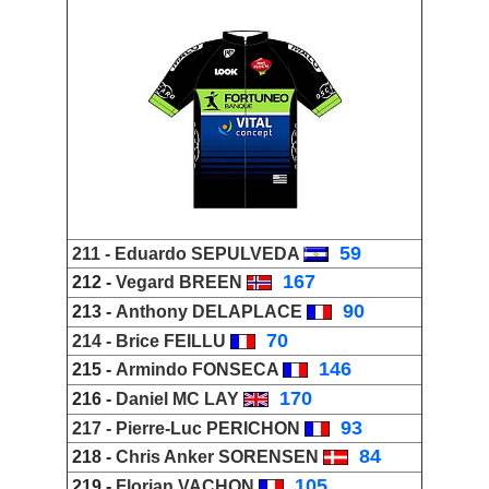
_
59
211 -
Eduardo SEPULVEDA
_
167
212 -
Vegard BREEN
_
90
213 -
Anthony DELAPLACE
_
70
214 -
Brice FEILLU
_
146
215 -
Armindo FONSECA
_
170
216 -
Daniel MC LAY
_
93
217 -
Pierre-Luc PERICHON
_
84
218 -
Chris Anker SORENSEN
_
105
219 -
Florian VACHON