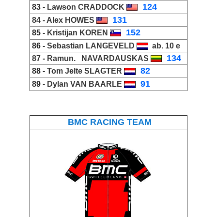
_
124
83 -
Lawson CRADDOCK
_
131
84 -
Alex HOWES
_
152
85 -
Kristijan KOREN
86 -
Sebastian LANGEVELD
ab. 10 e
_
134
87 -
Ramun
.
NAVARDAUSKAS
_
82
88 -
Tom Jelte SLAGTER
_
91
89 -
Dylan VAN BAARLE
BMC RACING TEAM