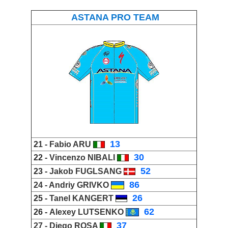
ASTANA PRO TEAM
_
13
2
1 -
Fabio ARU
_
30
22 -
Vincenzo NIBALI
_
52
23 -
Jakob FUGLSANG
_
86
24 -
Andriy GRIVKO
_
26
25 -
Tanel KANGERT
_
62
26 -
Alexey LUTSENKO
_
37
27 -
Diego ROSA