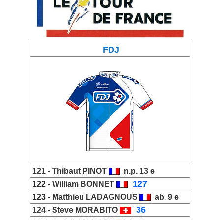
FDJ
121 -
Thibaut PINOT
n.p. 13 e
_
127
122 -
William BONNET
123 -
Matthieu LADAGNOUS
ab. 9 e
_
36
124 -
Steve MORABITO