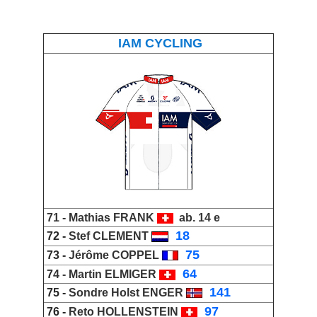
IAM CYCLING
71 -
Mathias FRANK
ab. 14 e
_
18
72 -
Stef CLEMENT
_
75
73 -
Jérôme COPPEL
_
64
7
4 -
Martin ELMIGER
_
141
75 -
Sondre Holst ENGER
_
97
76 -
Reto HOLLENSTEIN