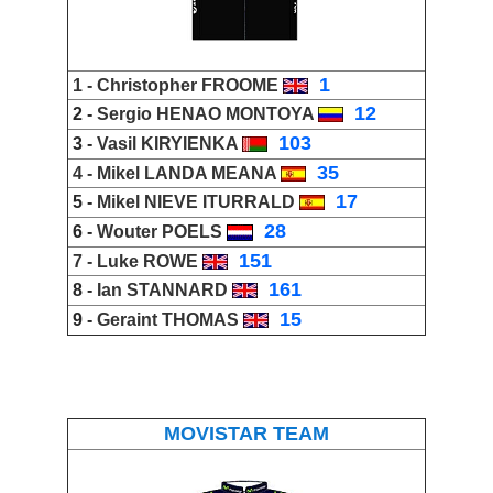
_
1
1 -
Christopher FROOME
_
12
2 -
Sergio HENAO MONTOYA
_
103
3 -
Vasil KIRYIENKA
_
35
4 -
Mikel LANDA MEANA
_
17
5 -
Mikel NIEVE ITURRALD
_
28
6 -
Wouter POELS
_
151
7 -
Luke ROWE
_
161
8 -
Ian STANNARD
_
15
9 -
Geraint THOMAS
_
MOVISTAR TEAM