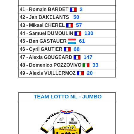
_
2
41 -
Romain BARDET
_
50
42 -
Jan BAKELANTS
_
57
43 -
Mikael CHEREL
_
130
44 -
Samuel DUMOULIN
_
61
45 -
Ben GASTAUER
_
68
46 -
Cyril GAUTIER
_
147
47 -
Alexis GOUGEARD
_
33
48 -
Domenico POZZOVIVO
_
20
49 -
Alexis VUILLERMOZ
TEAM LOTTO NL - JUMBO