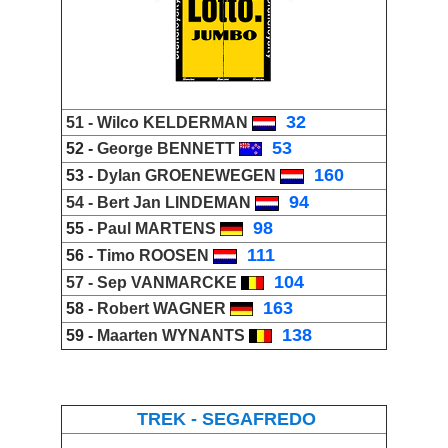
_
32
51 -
Wilco KELDERMAN
_
53
52 -
George BENNETT
_
160
53 -
Dylan GROENEWEGEN
_
94
54 -
Bert Jan LINDEMAN
98
55 -
Paul MARTENS
_
111
56 -
Timo ROOSEN
_
104
57 -
Sep VANMARCKE
_
163
58 -
Robert WAGNER
_
138
59 -
Maarten WYNANTS
_
TREK - SEGAFREDO