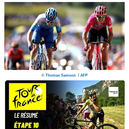
©
Thomas Samson
/ AFP