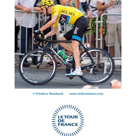
© Frédéric Rambault www.ledicodutour.com