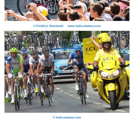
© Frédéric Rambault www.ledicodutour.com
© ledicodutour.com