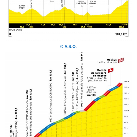
© A.S.O.