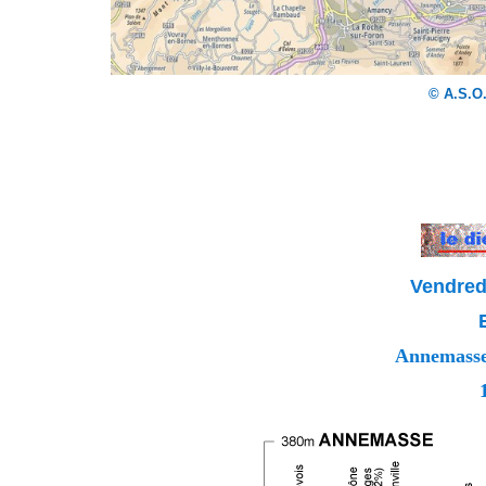
© A.S.O.
Vendredi
Annemasse 