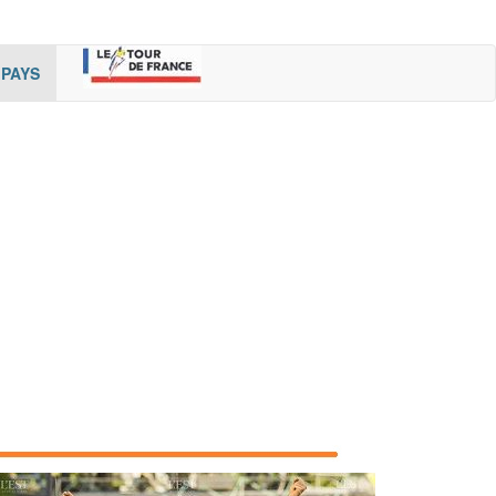
rent)
(cur
PAYS
rent