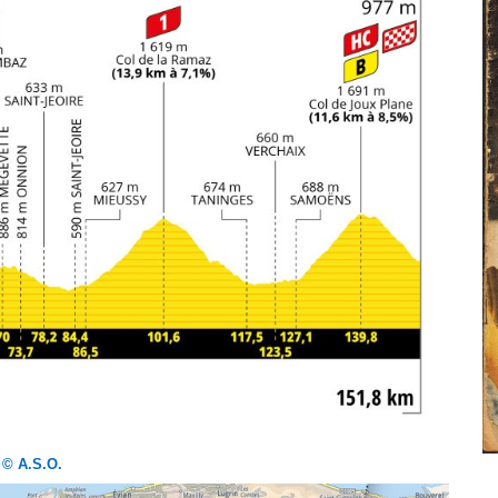
© A.S.O.