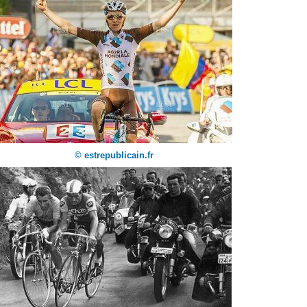
© estrepublicain.fr