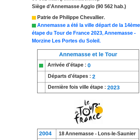
Siège d'Annemasse Agglo (90 562 hab.)
Patrie de
Philippe Chevallier
.
Annemasse a été la ville départ
de la 1
4
ème
étape du Tour de France 202
3
,
Annemasse -
Morzine Les Portes du Soleil.
Annemasse et le Tour
0
Arrivée d'étape :
2
Départs d'étapes :
2023
Dernière fois ville étape :
2004
18 Annemasse -
Lons-le-Saunier