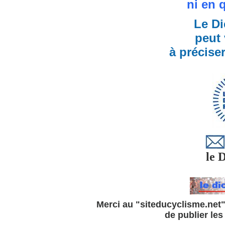
ni en 
Le Di
peut 
à précise
le Di
Merci au "siteducyclisme.net" 
de publier le