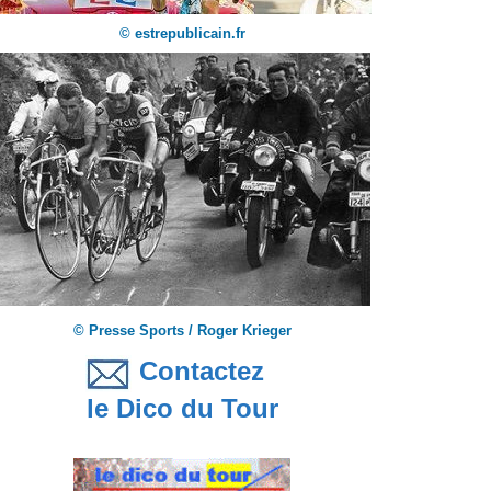
© estrepublicain.fr
© Presse Sports / Roger Krieger
Contactez
le Dico du Tour