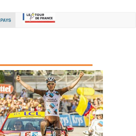
rent)
(cur
PAYS
rent