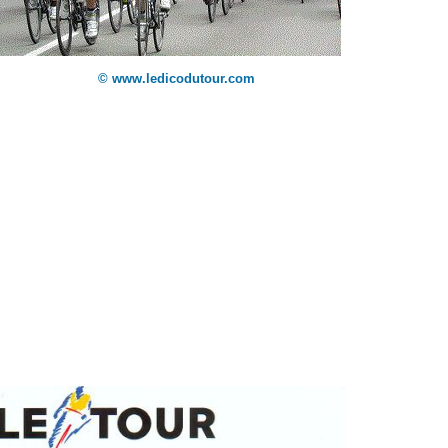
© www.ledicodutour.com