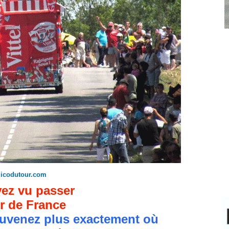
dicodutour.com
ez vu passer
r de France
uvenez plus exactement où