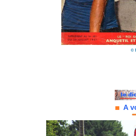
© 
A vo