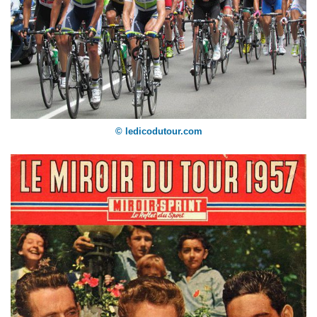
© ledicodutour.com