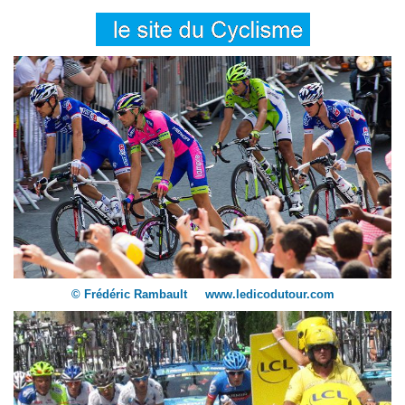
© Frédéric Rambault www.ledicodutour.com