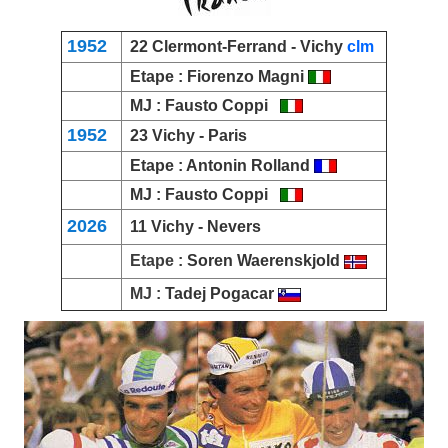
1952
22
Clermont-Ferrand
- Vichy
clm
Etape :
Fiorenzo Magni
MJ :
Fausto Coppi
1952
23 Vichy -
Paris
Etape :
Antonin Rolland
MJ :
Fausto Coppi
2026
11 Vichy -
Nevers
Etape :
Soren Waerenskjold
MJ :
Tadej Pogacar