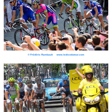
© Frédéric Rambault www.ledicodutour.com