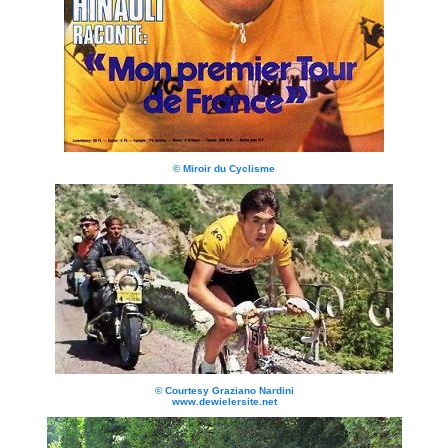
© Miroir du Cyclisme
© Courtesy Graziano Nardini
www.dewielersite.net