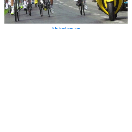
© ledicodutour.com