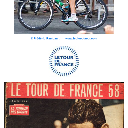
© Frédéric Rambault www.ledicodutour.com