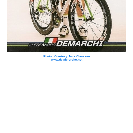
Photo : Courtesy Jack Claassen
www.dewielersite.net