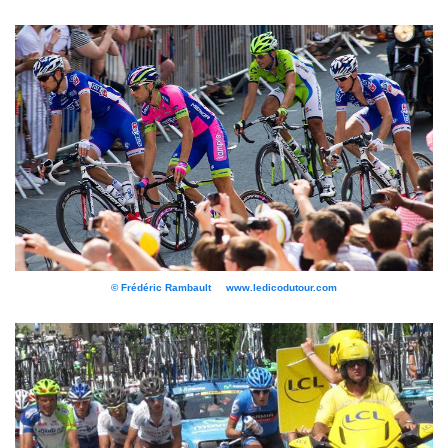
© Frédéric Rambault www.ledicodutour.com