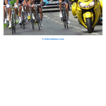
© ledicodutour.com