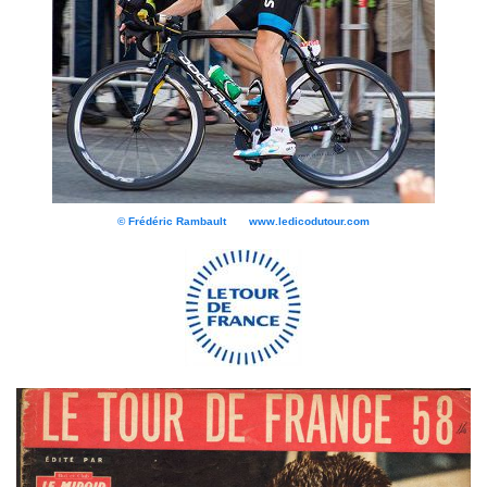
© Frédéric Rambault www.ledicodutour.com