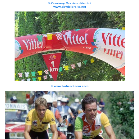
© Courtesy Graziano Nardini
www.dewielersite.net
© www.ledicodutour.com