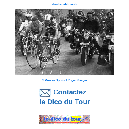
© estrepublicain.fr
© Presse Sports / Roger Krieger
Contactez
le Dico du Tour