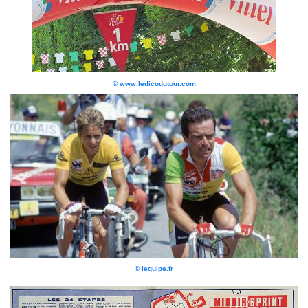
© www.ledicodutour.com
© lequipe.fr