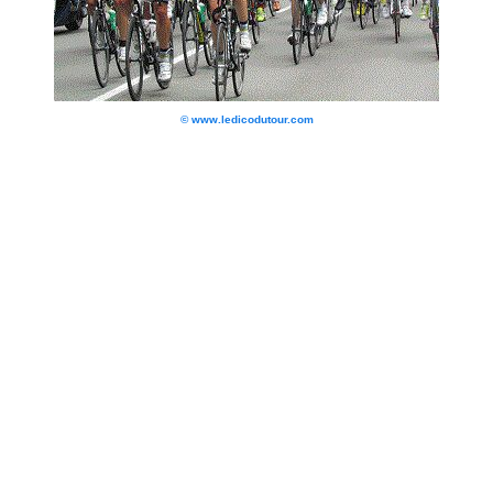
© www.ledicodutour.com