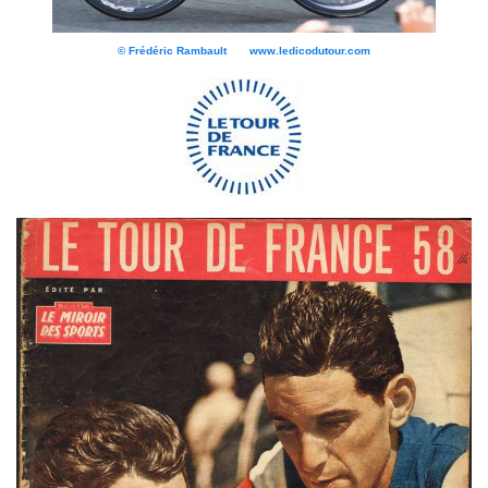
© Frédéric Rambault www.ledicodutour.com