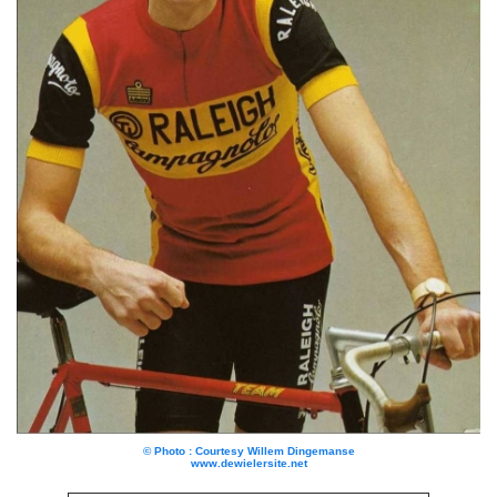
© Photo : Courtesy Willem Dingemanse
www.dewielersite.net