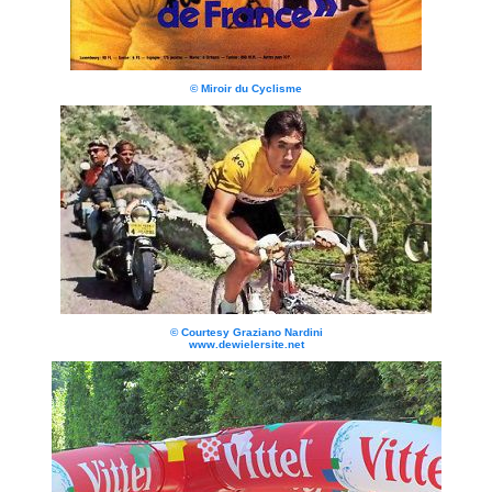
© Miroir du Cyclisme
© Courtesy Graziano Nardini
www.dewielersite.net