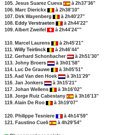
105. Jesus Suarez Cueva
à 2h37'36"
106. Marc Dierickx
à 2h38'10"
107. Dirk Wayenberg
à 2h40'27"
108.
Eddy Verstraeten
à 2h44'22"
109. Albert Zweifel
à 2h44'24""
110. Marcel Laurens
à 2h45'21"
111.
Willy Teirlinck
à 2h46'44"
112. Gerhard Schonbacher
à 2h51'30"
113. Johny Broers
à 3h01'58"
114. Luc De Grauwe
à 3h05'51"
115. Aad Van den Hoek
à 3h11'29"
116. Jan Jonkers
à 3h15'21"
117. Johan Wellens
à 3h16'02"
118. Jorge Ruiz Cabestany
à 3h16'13"
119. Alain De Roo
à 3h19'07"
120. Philippe Tesniere
à 4h14'59"
121. Faustino Cueli
à 4h29'54"