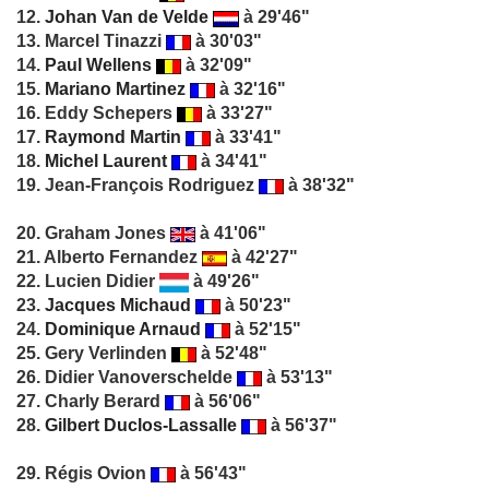
12.
Johan Van de Velde
à 29'46"
13. Marcel Tinazzi
à 30'03"
14.
Paul Wellens
à 32'09"
15.
Mariano Martinez
à 32'16"
16. Eddy Schepers
à 33'27"
17.
Raymond Martin
à 33'41"
18.
Michel Laurent
à 34'41"
19. Jean-François Rodriguez
à 38'32"
20. Graham Jones
à 41'06"
21. Alberto Fernandez
à 42'27"
22. Lucien Didier
à 49'26"
23.
Jacques Michaud
à 50'23"
24.
Dominique Arnaud
à 52'15"
25. Gery Verlinden
à 52'48"
26. Didier Vanoverschelde
à 53'13"
27. Charly Berard
à 56'06"
28.
Gilbert Duclos-Lassalle
à 56'37"
29. Régis Ovion
à 56'43"