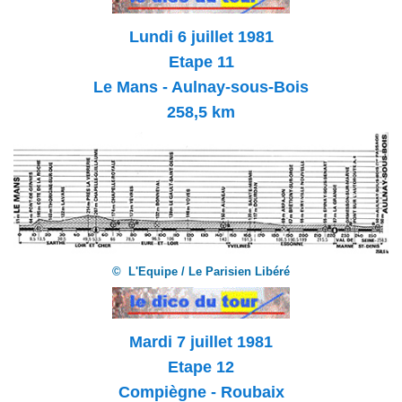
Lundi 6
juillet 1981
Etape 11
Le Mans - Aulnay-sous-Bois
258,5 km
© L'Equipe / Le Parisien Libéré
Mardi 7
juillet 1981
Etape 12
Compiègne - Roubaix