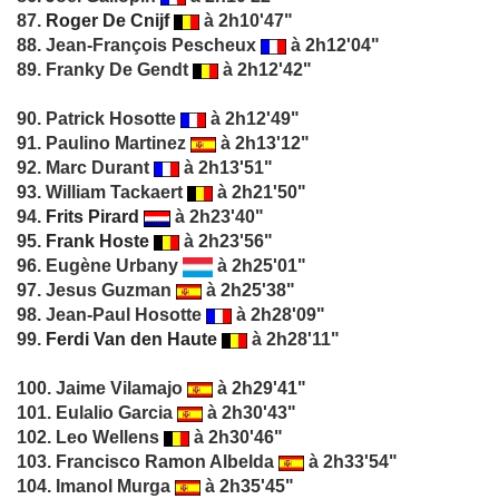
87.
Roger De Cnijf
à 2h10'47"
88. Jean-François Pescheux
à 2h12'04"
89. Franky De Gendt
à 2h12'42"
90. Patrick Hosotte
à 2h12'49"
91. Paulino Martinez
à 2h13'12"
92. Marc Durant
à 2h13'51"
93. William Tackaert
à 2h21'50"
94.
Frits Pirard
à 2h23'40"
95.
Frank Hoste
à 2h23'56"
96. Eugène Urbany
à 2h25'01"
97. Jesus Guzman
à 2h25'38"
98. Jean-Paul Hosotte
à 2h28'09"
99.
Ferdi Van den Haute
à 2h28'11"
100. Jaime Vilamajo
à 2h29'41"
101. Eulalio Garcia
à 2h30'43"
102. Leo Wellens
à 2h30'46"
103. Francisco Ramon Albelda
à 2h33'54"
104. Imanol Murga
à 2h35'45"