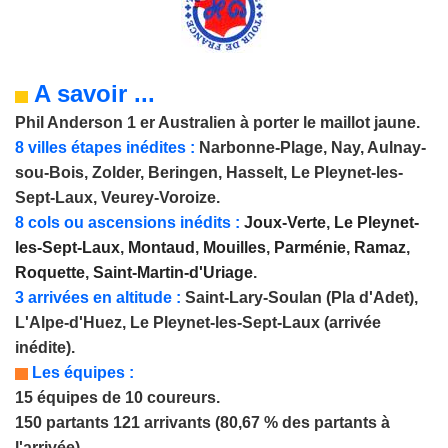
A savoir ...
Phil Anderson 1 er Australien à porter le maillot jaune.
8 villes étapes inédites :
Narbonne-Plage, Nay, Aulnay-
sou-Bois, Zolder, Beringen, Hasselt, Le Pleynet-les-
Sept-Laux, Veurey-Voroize.
8 cols ou ascensions inédits :
Joux-Verte
,
Le Pleynet-
les-Sept-Laux
,
Montaud
,
Mouilles
,
Parménie
,
Ramaz
,
Roquette
,
Saint-Martin-d'Uriage
.
3 arrivées en altitude :
Saint-Lary-Soulan (Pla d'Adet),
L'Alpe-d'Huez, Le Pleynet-les-Sept-Laux (arrivée
inédite).
Les équipes :
15 équipes de 10 coureurs.
150 partants 121 arrivants (80,67 % des partants à
l'arrivée).