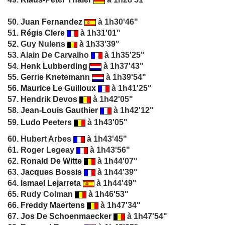
50.
Juan Fernandez
à 1h30'46"
51.
Régis Clere
à 1h31'01"
52. Guy Nulens
à 1h33'39"
53. Alain De Carvalho
à 1h35'25"
54.
Henk Lubberding
à 1h37'43"
55.
Gerrie Knetemann
à 1h39'54"
56.
Maurice Le Guilloux
à 1h41'25"
57.
Hendrik Devos
à 1h42'05"
58.
Jean-Louis Gauthier
à 1h42'12"
59.
Ludo Peeters
à 1h43'05"
60. Hubert Arbes
à
1h43'45"
61. Roger Legeay
à 1h43'56"
62.
Ronald De Witte
à 1h44'07"
63.
Jacques Bossis
à 1h44'39"
64.
Ismael Lejarreta
à 1h44'49"
65. Rudy Colman
à 1h46'53"
66.
Freddy Maertens
à 1h47'34"
67.
Jos De Schoenmaecker
à 1h47'54"