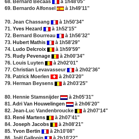
68. Bernard Becaas
à 1h48'05"
69. Bernardo Alfonsel
à 1h49'11"
70. Jean Chassang
à 1h50'34"
71.
Yves Hezard
à 1h52'15"
72. Bernard Bourreau
à 1h56'32"
73.
Hubert Mathis
à 1h58'29"
74.
Ludo Delcroix
à 1h59'59"
75.
Rudy Pevenage
à 2h00'34"
76. Louis Luyten
à 2h02'01"
77. Christian Levavasseur
à 2h02'36"
78. Patrick Moerlen
à 2h03'20"
79. Herman Beysens
à 2h03'25"
80. Hennie Stamsnijder
à 2h05'31"
81.
Adri Van Houwelingen
à 2h06'20"
82. Jean-Luc Vandenbroucke
à 2h07'14"
83.
René Martens
à 2h07'41"
84.
Joseph Jacobs
à 2h08'21"
85.
Yvon Bertin
à 2h10'08"
86. Joël Gallopin
à 2h10'22"