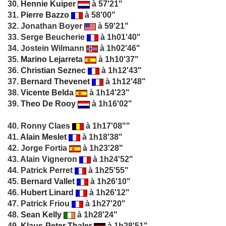
30.
Hennie Kuiper
à 57'21"
31.
Pierre Bazzo
à 58'00"
32. Jonathan Boyer
à 59'21"
33. Serge Beucherie
à 1h01'40"
34. Jostein Wilmann
à 1h02'46"
35.
Marino Lejarreta
à 1h10'37"
36.
Christian Seznec
à 1h12'43"
37.
Bernard Thevenet
à 1h12'48"
38.
Vicente Belda
à 1h14'23"
39.
Theo De Rooy
à 1h16'02"
40. Ronny Claes
à 1h17'08""
41.
Alain Meslet
à 1h18'38"
42. Jorge Fortia
à 1h23'28"
43. Alain Vigneron
à 1h24'52"
44. Patrick Perret
à 1h25'55"
45.
Bernard Vallet
à 1h26'10"
46.
Hubert Linard
à 1h26'12"
47. Patrick Friou
à 1h27'20"
48.
Sean Kelly
à 1h28'24"
49.
Klaus-Peter Thaler
à 1h28'51"