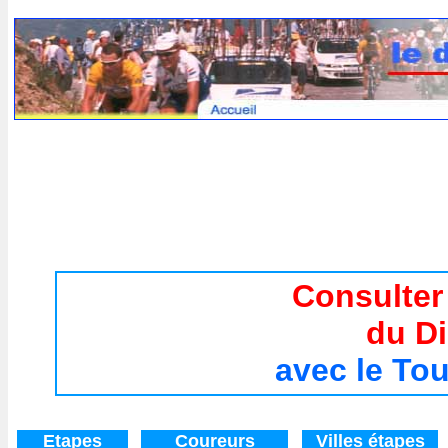
Tour de France 2017 / Histoire du Tour de France de 194
Consulter
du D
avec le To
Etapes
Coureurs
V
illes étapes