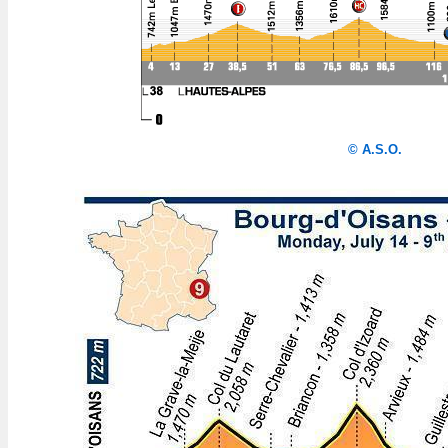
© A.S.O.