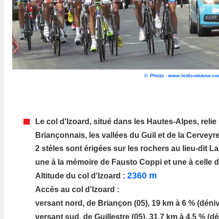
©
Photo : www.ledicodutour.c
Le col d'Izoard, situé dans les Hautes-Alpes
, reli
Briançonnais, les vallées du Guil et de la Cerveyre
2 stèles sont érigées sur les rochers au lieu-dit L
une à la mémoire de
Fausto Coppi
et une à celle 
2360 m
Altitude du col d'Izoard :
Accès au col d'Izoard :
versant nord, de
Briançon
(05), 19 km à 6 % (déniv
versant sud, de Guillestre (05), 31,7 km à 4,5 % (d