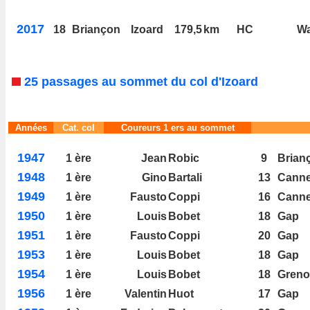
2017
18
Briançon
Izoard
179,5
km
HC
Wa
25 passages au sommet du col d'Izoard
Années
Cat. col
Coureurs 1 ers au sommet
1947
1 ère
Jean
Robic
9
Brian
1948
1 ère
Gino
Bartali
13
Cann
1949
1 ère
Fausto
Coppi
16
Cann
1950
1 ère
Louis
Bobet
18
Gap
1951
1 ère
Fausto
Coppi
20
Gap
1953
1 ère
Louis
Bobet
18
Gap
1954
1 ère
Louis
Bobet
18
Greno
1956
1 ère
Valentin
Huot
17
Gap