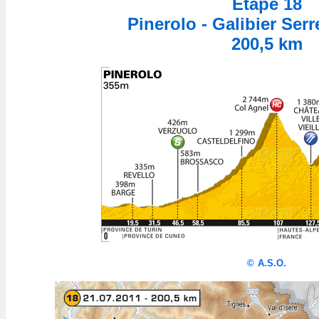
Etape 18
Pinerolo - Galibier Serr
200,5 km
©
A.S.O.