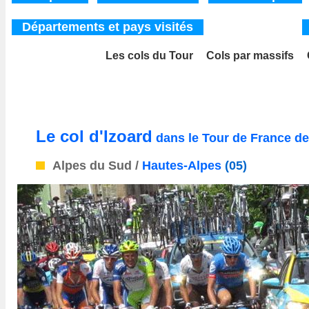
Départements
et pays visités
_
_
Les cols du Tour
_
Cols par massifs
_
Le col d'Izoard
dans le Tour de France
de
Alpes du Sud
/
Hautes-Alpes
(05)
_