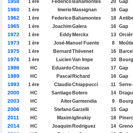
1958
1 ère
Federico
Bahamontes
20
Gap
1960
1 ère
Imerio
Massignan
16
Gap
1962
1 ère
Federico
Bahamontes
18
Antib
1965
1 ère
Joachim
Galera
16
Gap
1972
1 ère
Eddy
Merckx
13
Orcièr
1973
1 ère
José-Manuel
Fuente
8
Moûti
1975
1 ère
Bernard
Thévenet
16
Barce
1976
1 ère
Lucien
Van Impe
10
Bourg
1986
HC
Eduardo
Chozas
17
Gap
_
1989
HC
Pascal
Richard
16
Gap
1993
1 ère
Claudio
Chiappucci
11
Serre
2000
HC
Santiago
Botero
14
Dragu
2003
HC
Aitor
Garmendia
9
Bourg
2006
HC
Stefano
Garzelli
15
Gap
2011
HC
Maxim
Iglinskiy
18
Piner
2014
HC
Joaquim
Rodriguez
14
Greno