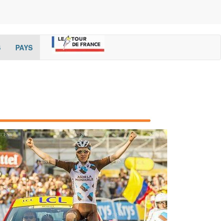
(current)
(cur
S
PAYS
rent