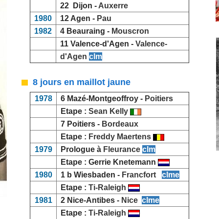
22 Dijon -
Auxerre
1980
12 Agen -
Pau
1982
4 Beauraing -
Mouscron
11 Valence-d'Agen -
Valence-
d'Agen
clm
8 jours en maillot jaune
1978
6 Mazé-Montgeoffroy -
Poitiers
Etape :
Sean Kelly
7 Poitiers -
Bordeaux
Etape :
Freddy Maertens
1979
Prologue à
Fleurance
clm
Etape : Gerrie Knetemann
1980
1 b Wiesbaden -
Francfort
clme
Etape :
Ti-Raleigh
1981
2 Nice-Antibes -
Nice
clme
Etape :
Ti-Raleigh