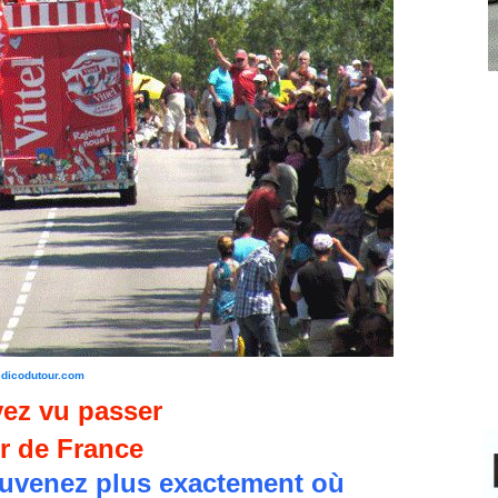
edicodutour.com
ez vu passer
r de France
uvenez plus exactement où