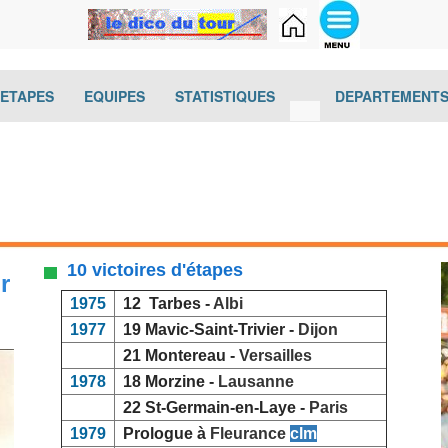
(current)
(current)
(current)
(current)
-ETAPES
EQUIPES
STATISTIQUES
DEPARTEMENT
10 victoires d'étapes
r
1975
12 Tarbes -
Albi
1977
19 Mavic-Saint-Trivier -
Dijon
21 Montereau -
Versailles
1978
18 Morzine -
Lausanne
22 St-Germain-en-Laye -
Paris
1979
Prologue à
Fleurance
clm