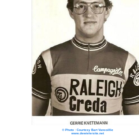
© Photo : Courtesy Bart Vancoillie
www.dewielersite.net