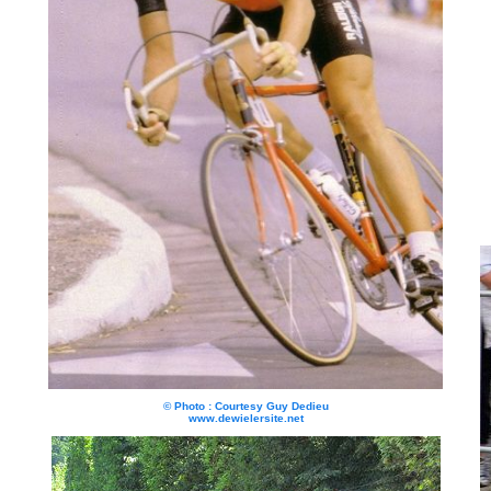
© Photo : Courtesy Guy Dedieu
www.dewielersite.net