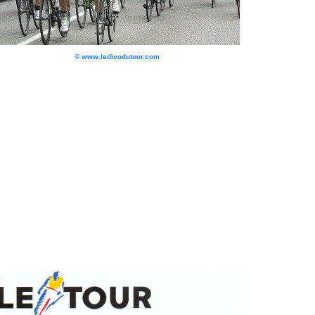
© www.ledicodutour.com