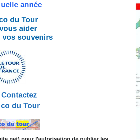
quelle année
co du Tour
vous aider
r vos souvenirs
Contactez
co du Tour
te.net) pour l'autorisation de publier les