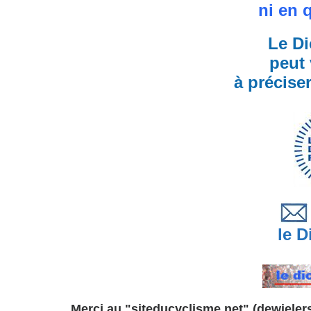
ni en 
Le Di
peut 
à précise
le Di
Merci au "siteducyclisme.net" (dewielersi