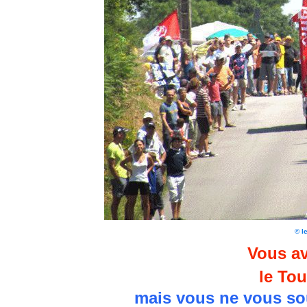
© l
Vous av
le Tou
mais vous ne vous so