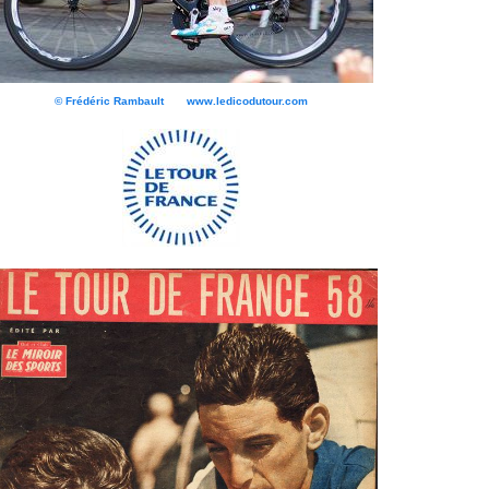
© Frédéric Rambault www.ledicodutour.com