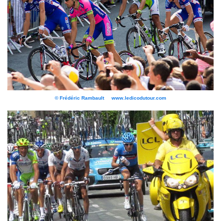
© Frédéric Rambault www.ledicodutour.com