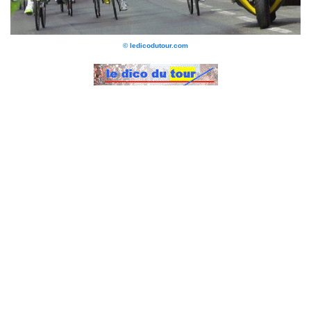
© ledicodutour.com