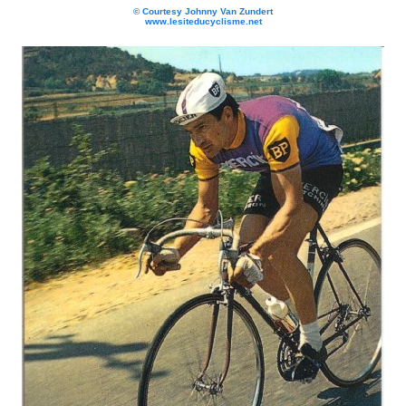
©
Courtesy Johnny Van Zundert
www.lesiteducyclisme.net