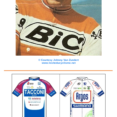
©
Courtesy Johnny Van Zundert
www.lesiteducyclisme.net