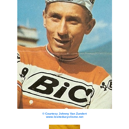
©
Courtesy Johnny Van Zundert
www.lesiteducyclisme.net